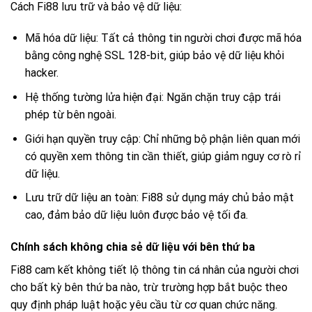
Cách Fi88 lưu trữ và bảo vệ dữ liệu:
Mã hóa dữ liệu: Tất cả thông tin người chơi được mã hóa
bằng công nghệ SSL 128-bit, giúp bảo vệ dữ liệu khỏi
hacker.
Hệ thống tường lửa hiện đại: Ngăn chặn truy cập trái
phép từ bên ngoài.
Giới hạn quyền truy cập: Chỉ những bộ phận liên quan mới
có quyền xem thông tin cần thiết, giúp giảm nguy cơ rò rỉ
dữ liệu.
Lưu trữ dữ liệu an toàn: Fi88 sử dụng máy chủ bảo mật
cao, đảm bảo dữ liệu luôn được bảo vệ tối đa.
Chính sách không chia sẻ dữ liệu với bên thứ ba
Fi88 cam kết không tiết lộ thông tin cá nhân của người chơi
cho bất kỳ bên thứ ba nào, trừ trường hợp bắt buộc theo
quy định pháp luật hoặc yêu cầu từ cơ quan chức năng.