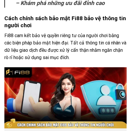
– Khám phá những ưu đãi đỉnh cao
Cách chính sách bảo mật Fi88 bảo vệ thông tin
người chơi
Fi88 cam kết bảo vệ quyền riêng tư của người chơi bằng
các biện pháp bảo mật hiện đại. Tất cả thông tin cá nhân và
dữ liệu giao dịch đều được xử lý cẩn thận nhằm ngăn chặn
rò rỉ hoặc sử dụng sai mục đích.