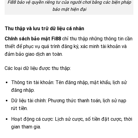
Fi88 bảo vệ quyền riêng tư của người chơi bằng các biện pháp
bảo mật hiện đại
Thu thập và lưu trữ dữ liệu cá nhân
Chính sách bảo mật Fi88
chỉ thu thập những thông tin cần
thiết để phục vụ quá trình đăng ký, xác minh tài khoản và
đảm bảo giao dịch an toàn.
Các loại dữ liệu được thu thập:
Thông tin tài khoản: Tên đăng nhập, mật khẩu, lịch sử
đăng nhập.
Dữ liệu tài chính: Phương thức thanh toán, lịch sử nạp
rút tiền.
Hoạt động cá cược: Lịch sử cược, số tiền đặt cược, thời
gian tham gia.