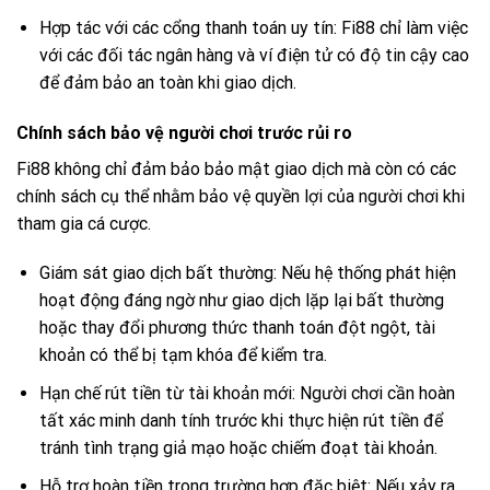
Hợp tác với các cổng thanh toán uy tín: Fi88 chỉ làm việc
với các đối tác ngân hàng và ví điện tử có độ tin cậy cao
để đảm bảo an toàn khi giao dịch.
Chính sách bảo vệ người chơi trước rủi ro
Fi88 không chỉ đảm bảo bảo mật giao dịch mà còn có các
chính sách cụ thể nhằm bảo vệ quyền lợi của người chơi khi
tham gia cá cược.
Giám sát giao dịch bất thường: Nếu hệ thống phát hiện
hoạt động đáng ngờ như giao dịch lặp lại bất thường
hoặc thay đổi phương thức thanh toán đột ngột, tài
khoản có thể bị tạm khóa để kiểm tra.
Hạn chế rút tiền từ tài khoản mới: Người chơi cần hoàn
tất xác minh danh tính trước khi thực hiện rút tiền để
tránh tình trạng giả mạo hoặc chiếm đoạt tài khoản.
Hỗ trợ hoàn tiền trong trường hợp đặc biệt: Nếu xảy ra