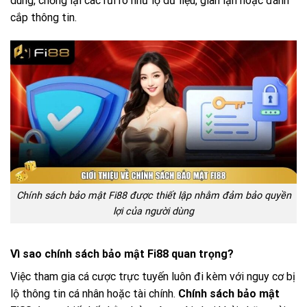
dùng, chống lại các rủi ro như lộ dữ liệu, gian lận hoặc đánh
cắp thông tin.
Chính sách bảo mật Fi88 được thiết lập nhằm đảm bảo quyền
lợi của người dùng
Vì sao chính sách bảo mật Fi88 quan trọng?
Việc tham gia cá cược trực tuyến luôn đi kèm với nguy cơ bị
lộ thông tin cá nhân hoặc tài chính.
Chính sách bảo mật