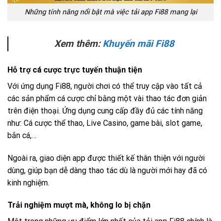
Những tính năng nổi bật mà việc tải app Fi88 mang lại
Xem thêm:
Khuyến mãi Fi88
Hỗ trợ cá cược trực tuyến thuận tiện
Với ứng dụng Fi88, người chơi có thể truy cập vào tất cả
các sản phẩm cá cược chỉ bằng một vài thao tác đơn giản
trên điện thoại. Ứng dụng cung cấp đầy đủ các tính năng
như: Cá cược thể thao, Live Casino, game bài, slot game,
bắn cá,…
Ngoài ra, giao diện app được thiết kế thân thiện với người
dùng, giúp bạn dễ dàng thao tác dù là người mới hay đã có
kinh nghiệm.
Trải nghiệm mượt mà, không lo bị chặn