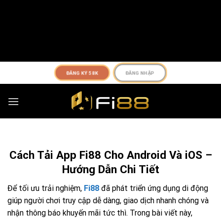
Warning
: Attempt to read property "ID" on null in
/www/wwwroot/fun2025.ru.com/wp-
content/plugins/canonical-link/canonical-link.php
on line
50
Chuyển
"
"
đến
ĐĂNG KÝ 58K
ĐĂNG NHẬP
nội
dung
Cách Tải App Fi88 Cho Android Và iOS –
Hướng Dẫn Chi Tiết
Để tối ưu trải nghiệm,
Fi88
đã phát triển ứng dụng di động
giúp người chơi truy cập dễ dàng, giao dịch nhanh chóng và
nhận thông báo khuyến mãi tức thì. Trong bài viết này,