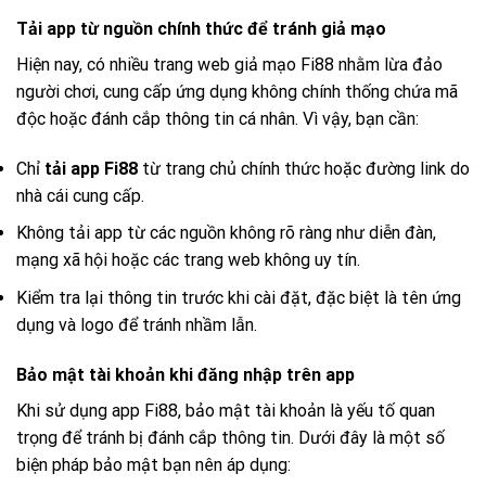
Tải app từ nguồn chính thức để tránh giả mạo
Hiện nay, có nhiều trang web giả mạo Fi88 nhằm lừa đảo
người chơi, cung cấp ứng dụng không chính thống chứa mã
độc hoặc đánh cắp thông tin cá nhân. Vì vậy, bạn cần:
Chỉ
tải app Fi88
từ trang chủ chính thức hoặc đường link do
nhà cái cung cấp.
Không tải app từ các nguồn không rõ ràng như diễn đàn,
mạng xã hội hoặc các trang web không uy tín.
Kiểm tra lại thông tin trước khi cài đặt, đặc biệt là tên ứng
dụng và logo để tránh nhầm lẫn.
Bảo mật tài khoản khi đăng nhập trên app
Khi sử dụng app Fi88, bảo mật tài khoản là yếu tố quan
trọng để tránh bị đánh cắp thông tin. Dưới đây là một số
biện pháp bảo mật bạn nên áp dụng: