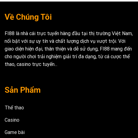
Về Chúng Tôi
FI88 là nhà cái trực tuyến hàng đầu tại thị trường Việt Nam,
nổi bật với sự uy tín và chất lượng dịch vụ vượt trội. Với
giao diện hiện đại, thân thiện và dễ sử dụng, FI88 mang đến
cho người chơi trải nghiệm giải trí đa dạng, từ cá cược thể
thao, casino trực tuyến...
Sản Phẩm
Thể thao
Casino
Game bài