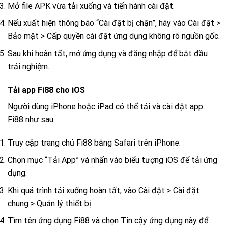
Mở file APK vừa tải xuống và tiến hành cài đặt.
Nếu xuất hiện thông báo “Cài đặt bị chặn”, hãy vào Cài đặt >
Bảo mật > Cấp quyền cài đặt ứng dụng không rõ nguồn gốc.
Sau khi hoàn tất, mở ứng dụng và đăng nhập để bắt đầu
trải nghiệm.
Tải app Fi88 cho iOS
Người dùng iPhone hoặc iPad có thể tải và cài đặt app
Fi88 như sau:
Truy cập trang chủ Fi88 bằng Safari trên iPhone.
Chọn mục “Tải App” và nhấn vào biểu tượng iOS để tải ứng
dụng.
Khi quá trình tải xuống hoàn tất, vào Cài đặt > Cài đặt
chung > Quản lý thiết bị.
Tìm tên ứng dụng Fi88 và chọn Tin cậy ứng dụng này để