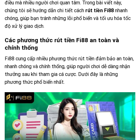
điều mà nhiều người chơi quan tâm. Trong bài viết này,
chúng tôi sẽ hướng dẫn chi tiết cách
rút tiền Fi88
nhanh
chóng, giúp bạn tránh những lỗi phổ biến và tối ưu hóa tốc
độ xử lý giao dịch.
Các phương thức rút tiền Fi88 an toàn và
chính thống
Fi88 cung cấp nhiều phương thức rút tiền đảm bảo an toàn,
nhanh chóng và chính thống, giúp người chơi dễ dàng nhận
thưởng sau khi tham gia cá cược. Dưới đây là những
phương thức phổ biến nhất.