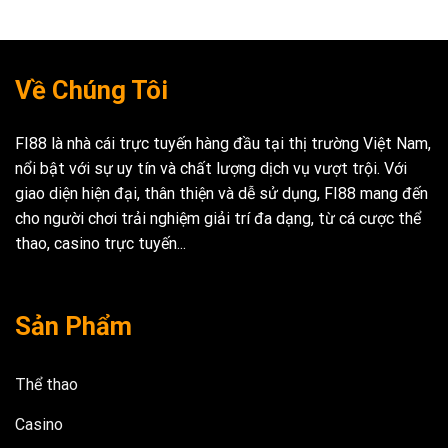
Về Chúng Tôi
FI88 là nhà cái trực tuyến hàng đầu tại thị trường Việt Nam,
nổi bật với sự uy tín và chất lượng dịch vụ vượt trội. Với
giao diện hiện đại, thân thiện và dễ sử dụng, FI88 mang đến
cho người chơi trải nghiệm giải trí đa dạng, từ cá cược thể
thao, casino trực tuyến...
Sản Phẩm
Thể thao
Casino