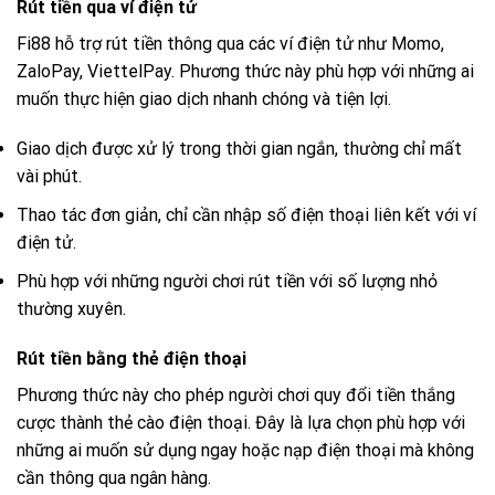
Rút tiền qua ví điện tử
Fi88 hỗ trợ rút tiền thông qua các ví điện tử như Momo,
ZaloPay, ViettelPay. Phương thức này phù hợp với những ai
muốn thực hiện giao dịch nhanh chóng và tiện lợi.
Giao dịch được xử lý trong thời gian ngắn, thường chỉ mất
vài phút.
Thao tác đơn giản, chỉ cần nhập số điện thoại liên kết với ví
điện tử.
Phù hợp với những người chơi rút tiền với số lượng nhỏ
thường xuyên.
Rút tiền bằng thẻ điện thoại
Phương thức này cho phép người chơi quy đổi tiền thắng
cược thành thẻ cào điện thoại. Đây là lựa chọn phù hợp với
những ai muốn sử dụng ngay hoặc nạp điện thoại mà không
cần thông qua ngân hàng.