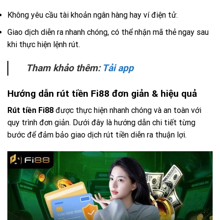
Không yêu cầu tài khoản ngân hàng hay ví điện tử.
Giao dịch diễn ra nhanh chóng, có thể nhận mã thẻ ngay sau
khi thực hiện lệnh rút.
Tham khảo thêm:
Tải app
Hướng dẫn rút tiền Fi88 đơn giản & hiệu quả
Rút tiền Fi88
được thực hiện nhanh chóng và an toàn với
quy trình đơn giản. Dưới đây là hướng dẫn chi tiết từng
bước để đảm bảo giao dịch rút tiền diễn ra thuận lợi.