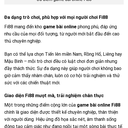
Đa dạng trò chơi, phù hợp với mọi người chơi Fi88
Fi88 mang đến kho
game bài online
phong phú, đáp ứng
nhu cầu của mọi đối tượng, từ người mới bắt đầu đến cao
thủ chuyên nghiệp.
Bạn có thể lựa chọn Tiến lên miền Nam, Rồng Hổ, Liêng hay
Mậu Binh – mỗi trò chơi đều có luật chơi đơn giản nhưng
đầy thách thức. Sự đa dạng này giúp người chơi không bao
giờ cảm thấy nhàm chán, luôn có cơ hội trải nghiệm và thử
sức với các chiến thuật mới.
Giao diện Fi88 mượt mà, trải nghiệm chân thực
Một trong những điểm cộng lớn của
game bài online Fi88
chính là giao diện được thiết kế chuyên nghiệp, thân thiện
với người dùng. Hiệu ứng đồ họa sắc nét, âm thanh sống
động tạo cảm giác như đang ngồi tại một sòng bài thực tế.