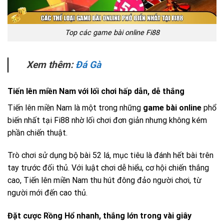
Top các game bài online Fi88
Xem thêm:
Đá Gà
Tiến lên miền Nam với lối chơi hấp dẫn, dễ thắng
Tiến lên miền Nam là một trong những
game bài online
phổ
biến nhất tại Fi88 nhờ lối chơi đơn giản nhưng không kém
phần chiến thuật.
Trò chơi sử dụng bộ bài 52 lá, mục tiêu là đánh hết bài trên
tay trước đối thủ. Với luật chơi dễ hiểu, cơ hội chiến thắng
cao, Tiến lên miền Nam thu hút đông đảo người chơi, từ
người mới đến cao thủ.
Đặt cược Rồng Hổ nhanh, thắng lớn trong vài giây