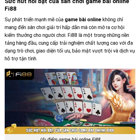
Sức hút nổi bật của sân chơi game bài online
Fi88
Sự phát triển mạnh mẽ của
game bài online
không chỉ
mang đến sân chơi giải trí hấp dẫn mà còn mở ra cơ hội
kiếm thưởng cho người chơi. Fi88 là một trong những nền
tảng hàng đầu, cung cấp trải nghiệm chất lượng cao với đa
dạng trò chơi, giao diện tối ưu, bảo mật vượt trội và dịch vụ
hỗ trợ tận tình.
Ưu điểm game bài online Fi88