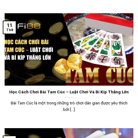
11
Th8
Học Cách Chơi Bài Tam Cúc – Luật Chơi Và Bí Kíp Thắng Lớn
Bài Tam Cúc là một trong những trò chơi dân gian được yêu thích
bởi [...]