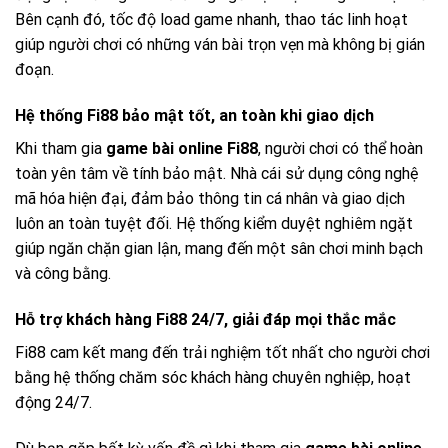
Bên cạnh đó, tốc độ load game nhanh, thao tác linh hoạt
giúp người chơi có những ván bài trọn vẹn mà không bị gián
đoạn.
Hệ thống Fi88 bảo mật tốt, an toàn khi giao dịch
Khi tham gia
game bài online Fi88
, người chơi có thể hoàn
toàn yên tâm về tính bảo mật. Nhà cái sử dụng công nghệ
mã hóa hiện đại, đảm bảo thông tin cá nhân và giao dịch
luôn an toàn tuyệt đối. Hệ thống kiểm duyệt nghiêm ngặt
giúp ngăn chặn gian lận, mang đến một sân chơi minh bạch
và công bằng.
Hỗ trợ khách hàng Fi88 24/7, giải đáp mọi thắc mắc
Fi88 cam kết mang đến trải nghiệm tốt nhất cho người chơi
bằng hệ thống chăm sóc khách hàng chuyên nghiệp, hoạt
động 24/7.