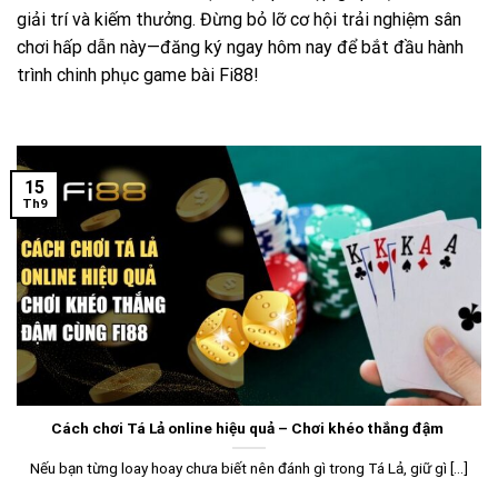
giải trí và kiếm thưởng. Đừng bỏ lỡ cơ hội trải nghiệm sân
chơi hấp dẫn này—đăng ký ngay hôm nay để bắt đầu hành
trình chinh phục game bài Fi88!
15
Th9
Cách chơi Tá Lả online hiệu quả – Chơi khéo thắng đậm
Nếu bạn từng loay hoay chưa biết nên đánh gì trong Tá Lả, giữ gì [...]