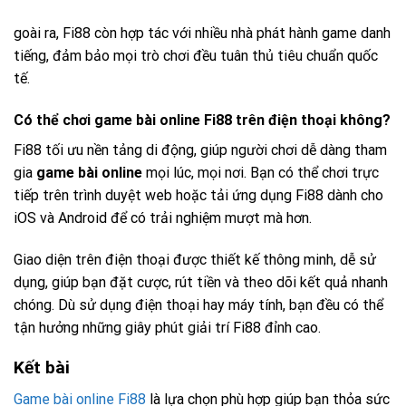
goài ra, Fi88 còn hợp tác với nhiều nhà phát hành game danh
tiếng, đảm bảo mọi trò chơi đều tuân thủ tiêu chuẩn quốc
tế.
Có thể chơi game bài online Fi88 trên điện thoại không?
Fi88 tối ưu nền tảng di động, giúp người chơi dễ dàng tham
gia
game bài online
mọi lúc, mọi nơi. Bạn có thể chơi trực
tiếp trên trình duyệt web hoặc tải ứng dụng Fi88 dành cho
iOS và Android để có trải nghiệm mượt mà hơn.
Giao diện trên điện thoại được thiết kế thông minh, dễ sử
dụng, giúp bạn đặt cược, rút tiền và theo dõi kết quả nhanh
chóng. Dù sử dụng điện thoại hay máy tính, bạn đều có thể
tận hưởng những giây phút giải trí Fi88 đỉnh cao.
Kết bài
Game bài online Fi88
là lựa chọn
phù hợp giúp bạn thỏa sức