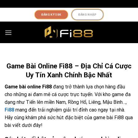
Chuyển
"
"
đến
ĐĂNG KÝ 58K
ĐĂNG NHẬP
nội
dung
Game Bài Online Fi88 – Địa Chỉ Cá Cược
Uy Tín Xanh Chính Bậc Nhất
Game bài online
Fi88
đang trở thành lựa chọn hàng đầu
cho những ai đam mê cá cược trực tuyến. Với kho game đa
dạng như Tiến lên miền Nam, Rồng Hổ, Liêng, Mậu Binh…,
Fi88
mang đến trải nghiệm giải trí đỉnh cao ngay tại nhà.
Hãy cùng khám phá sức hút đặc biệt của game bài Fi88 qua
bài viết dưới đây!