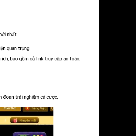
mới nhất.
ện quan trọng.
ích, bao gồm cả link truy cập an toàn.
n đoạn trải nghiệm cá cược.