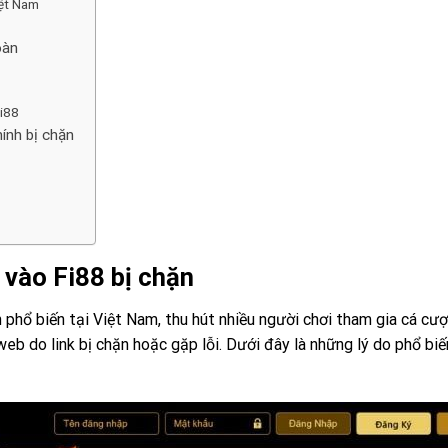
iệt Nam
oàn
i88
hính bị chặn
k vào Fi88 bị chặn
 phổ biến tại Việt Nam, thu hút nhiều người chơi tham gia cá cượ
eb do link bị chặn hoặc gặp lỗi. Dưới đây là những lý do phổ bi