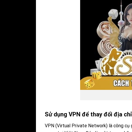
Sử dụng VPN để thay đổi địa chỉ
VPN (Virtual Private Network) là công cụ 