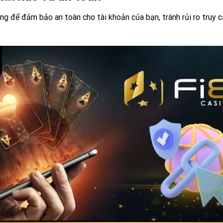
ọng để đảm bảo an toàn cho tài khoản của bạn, tránh rủi ro truy