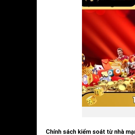
Chính sách kiểm soát từ nhà mạ