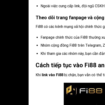
Ngoài việc cung cấp link, đội ngũ CSKH
Theo dõi trang fanpage và cộng
Fi88 có các kênh mạng xã hội chính thức gi
Fanpage chính thức của Fi88 thường xuy
Nhóm cộng đồng Fi88 trên Telegram, Zalo
Khi tham gia các nhóm này, bạn cần đảm
Cách tiếp tục vào Fi88 an 
Khi
link vào Fi88
bị chặn, bạn vẫn có thể 