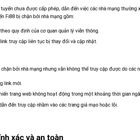
 tuyến chưa được cấp phép, dẫn đến việc các nhà mạng thường x
ến Fi88 bị chặn bởi nhà mạng gồm:
theo quy định của cơ quan quản lý viễn thông.
ink truy cập liên tục bị thay đổi và cập nhật.
 chặn bởi nhà mạng nhưng vẫn không thể truy cập được do các n
g link mới.
 khiến trang web không hoạt động trong một khoảng thời gian ngắ
 dẫn đến truy cập nhầm vào các trang giả mạo hoặc lỗi.
ính xác và an toàn