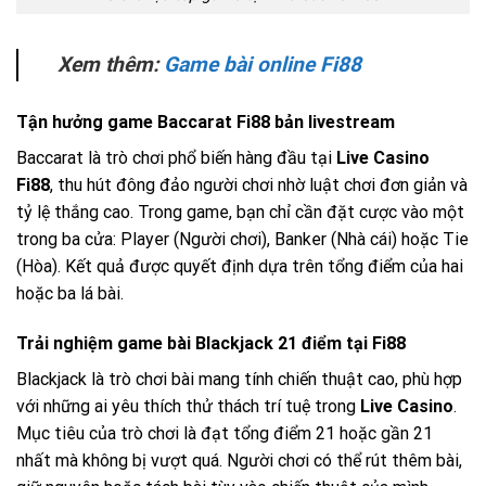
Xem thêm:
Game bài online Fi88
Tận hưởng game Baccarat Fi88 bản livestream
Baccarat là trò chơi phổ biến hàng đầu tại
Live Casino
Fi88
, thu hút đông đảo người chơi nhờ luật chơi đơn giản và
tỷ lệ thắng cao. Trong game, bạn chỉ cần đặt cược vào một
trong ba cửa: Player (Người chơi), Banker (Nhà cái) hoặc Tie
(Hòa). Kết quả được quyết định dựa trên tổng điểm của hai
hoặc ba lá bài.
Trải nghiệm game bài Blackjack 21 điểm tại Fi88
Blackjack là trò chơi bài mang tính chiến thuật cao, phù hợp
với những ai yêu thích thử thách trí tuệ trong
Live Casino
.
Mục tiêu của trò chơi là đạt tổng điểm 21 hoặc gần 21
nhất mà không bị vượt quá. Người chơi có thể rút thêm bài,