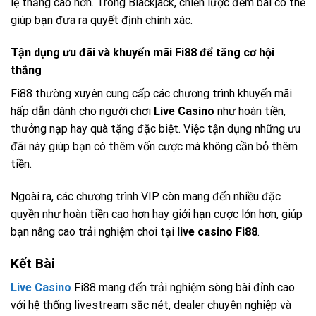
lệ thắng cao hơn. Trong Blackjack, chiến lược đếm bài có thể
giúp bạn đưa ra quyết định chính xác.
Tận dụng ưu đãi và khuyến mãi Fi88 để tăng cơ hội
thắng
Fi88 thường xuyên cung cấp các chương trình khuyến mãi
hấp dẫn dành cho người chơi
Live Casino
như hoàn tiền,
thưởng nạp hay quà tặng đặc biệt. Việc tận dụng những ưu
đãi này giúp bạn có thêm vốn cược mà không cần bỏ thêm
tiền.
Ngoài ra, các chương trình VIP còn mang đến nhiều đặc
quyền như hoàn tiền cao hơn hay giới hạn cược lớn hơn, giúp
bạn nâng cao trải nghiệm chơi tại l
ive casino Fi88
.
Kết Bài
Live Casino
Fi88 mang đến trải nghiệm sòng bài đỉnh cao
với hệ thống livestream sắc nét, dealer chuyên nghiệp và