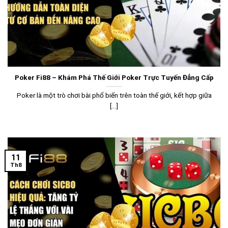
Poker Fi88 – Khám Phá Thế Giới Poker Trực Tuyến Đẳng Cấp
Poker là một trò chơi bài phổ biến trên toàn thế giới, kết hợp giữa
[...]
11
Th8