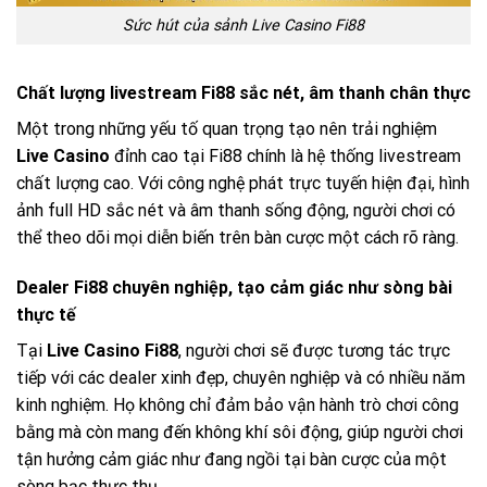
Sức hút của sảnh Live Casino Fi88
Chất lượng livestream Fi88 sắc nét, âm thanh chân thực
Một trong những yếu tố quan trọng tạo nên trải nghiệm
Live Casino
đỉnh cao tại Fi88 chính là hệ thống livestream
chất lượng cao. Với công nghệ phát trực tuyến hiện đại, hình
ảnh full HD sắc nét và âm thanh sống động, người chơi có
thể theo dõi mọi diễn biến trên bàn cược một cách rõ ràng.
Dealer Fi88 chuyên nghiệp, tạo cảm giác như sòng bài
thực tế
Tại
Live Casino
Fi88
, người chơi sẽ được tương tác trực
tiếp với các dealer xinh đẹp, chuyên nghiệp và có nhiều năm
kinh nghiệm. Họ không chỉ đảm bảo vận hành trò chơi công
bằng mà còn mang đến không khí sôi động, giúp người chơi
tận hưởng cảm giác như đang ngồi tại bàn cược của một
sòng bạc thực thụ.