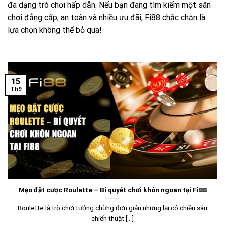
đa dạng trò chơi hấp dẫn. Nếu bạn đang tìm kiếm một sân
chơi đẳng cấp, an toàn và nhiều ưu đãi, Fi88 chắc chắn là
lựa chọn không thể bỏ qua!
15
Th9
Mẹo đặt cược Roulette – Bí quyết chơi khôn ngoan tại Fi88
Roulette là trò chơi tưởng chừng đơn giản nhưng lại có chiều sâu
chiến thuật [...]