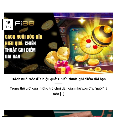
15
Th9
Cách nuôi xóc đĩa hiệu quả: Chiến thuật ghi điểm dài hạn
Trong thế giới của những trò chơi dân gian như xóc đĩa, “nuôi” là
một [...]