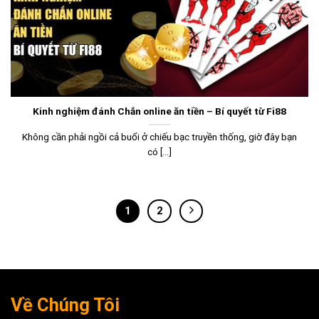
Kinh nghiệm đánh Chắn online ăn tiền – Bí quyết từ Fi88
Không cần phải ngồi cả buổi ở chiếu bạc truyền thống, giờ đây bạn
có [...]
1
2
Về Chúng Tôi