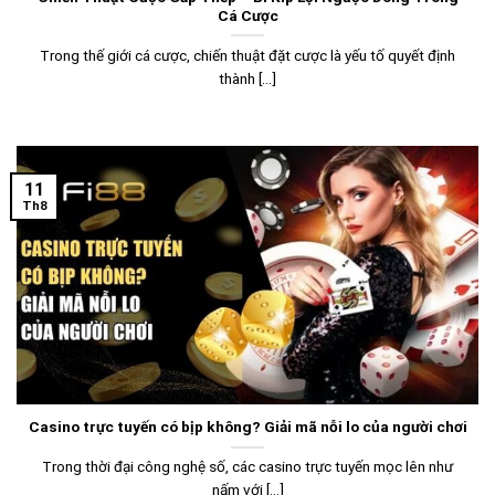
Cá Cược
Trong thế giới cá cược, chiến thuật đặt cược là yếu tố quyết định
thành [...]
11
Th8
Casino trực tuyến có bịp không? Giải mã nỗi lo của người chơi
Trong thời đại công nghệ số, các casino trực tuyến mọc lên như
nấm với [...]