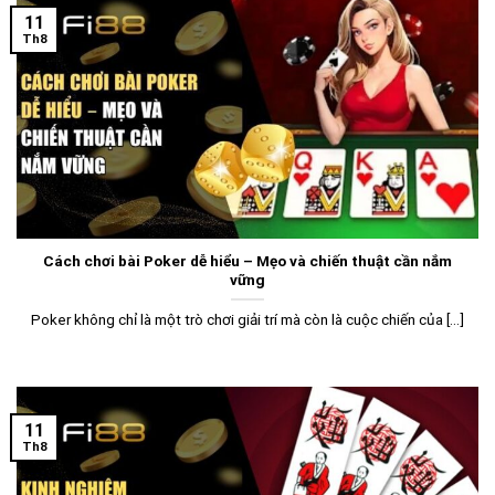
11
Th8
Cách chơi bài Poker dễ hiểu – Mẹo và chiến thuật cần nắm
vững
Poker không chỉ là một trò chơi giải trí mà còn là cuộc chiến của [...]
11
Th8