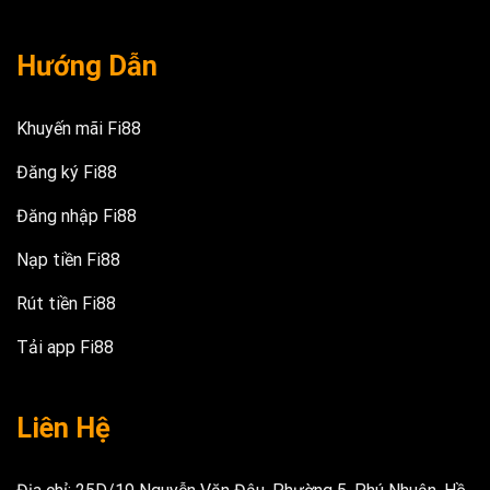
Hướng Dẫn
Khuyến mãi Fi88
Đăng ký Fi88
Đăng nhập Fi88
Nạp tiền Fi88
Rút tiền Fi88
Tải app Fi88
Liên Hệ