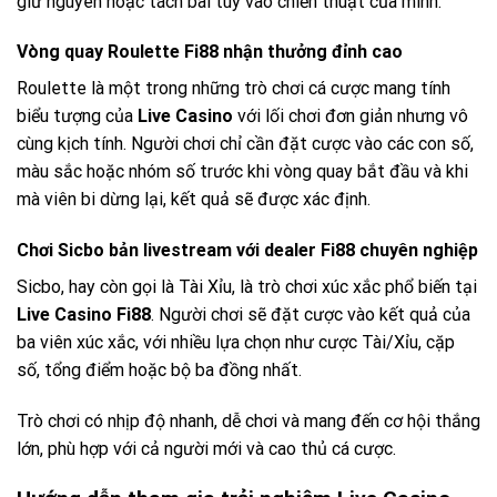
giữ nguyên hoặc tách bài tùy vào chiến thuật của mình.
Vòng quay Roulette Fi88 nhận thưởng đỉnh cao
Roulette là một trong những trò chơi cá cược mang tính
biểu tượng của
Live Casino
với lối chơi đơn giản nhưng vô
cùng kịch tính. Người chơi chỉ cần đặt cược vào các con số,
màu sắc hoặc nhóm số trước khi vòng quay bắt đầu và khi
mà viên bi dừng lại, kết quả sẽ được xác định.
Chơi Sicbo bản livestream với dealer Fi88 chuyên nghiệp
Sicbo, hay còn gọi là Tài Xỉu, là trò chơi xúc xắc phổ biến tại
Live Casino
Fi88
. Người chơi sẽ đặt cược vào kết quả của
ba viên xúc xắc, với nhiều lựa chọn như cược Tài/Xỉu, cặp
số, tổng điểm hoặc bộ ba đồng nhất.
Trò chơi có nhịp độ nhanh, dễ chơi và mang đến cơ hội thắng
lớn, phù hợp với cả người mới và cao thủ cá cược.