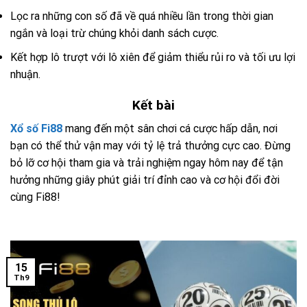
Lọc ra những con số đã về quá nhiều lần trong thời gian
ngắn và loại trừ chúng khỏi danh sách cược.
Kết hợp lô trượt với lô xiên để giảm thiểu rủi ro và tối ưu lợi
nhuận.
Kết bài
Xổ số Fi88
mang đến một sân chơi cá cược hấp dẫn, nơi
bạn có thể thử vận may với tỷ lệ trả thưởng cực cao. Đừng
bỏ lỡ cơ hội tham gia và trải nghiệm ngay hôm nay để tận
hưởng những giây phút giải trí đỉnh cao và cơ hội đổi đời
cùng Fi88!
15
Th9