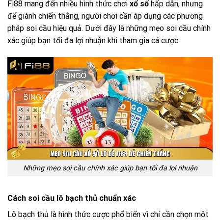
Fi88 mang đến nhiều hình thức chơi
xổ số
hấp dẫn, nhưng
để giành chiến thắng, người chơi cần áp dụng các phương
pháp soi cầu hiệu quả. Dưới đây là những mẹo soi cầu chính
xác giúp bạn tối đa lợi nhuận khi tham gia cá cược.
Những mẹo soi cầu chính xác giúp bạn tối đa lợi nhuận
Cách soi cầu lô bạch thủ chuẩn xác
Lô bạch thủ là hình thức cược phổ biến vì chỉ cần chọn một