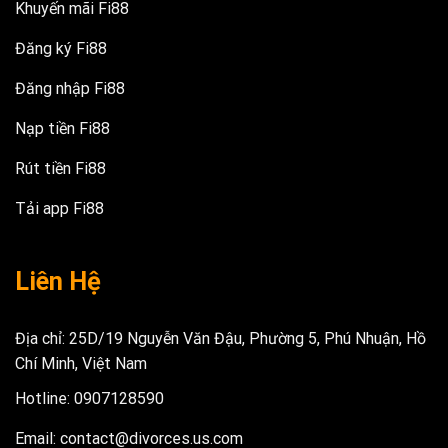
Khuyến mãi Fi88
Đăng ký Fi88
Đăng nhập Fi88
Nạp tiền Fi88
Rút tiền Fi88
Tải app Fi88
Liên Hệ
Địa chỉ: 25D/19 Nguyễn Văn Đậu, Phường 5, Phú Nhuận, Hồ
Chí Minh, Việt Nam
Hotline: 0907128590
Email:
contact@divorces.us.com