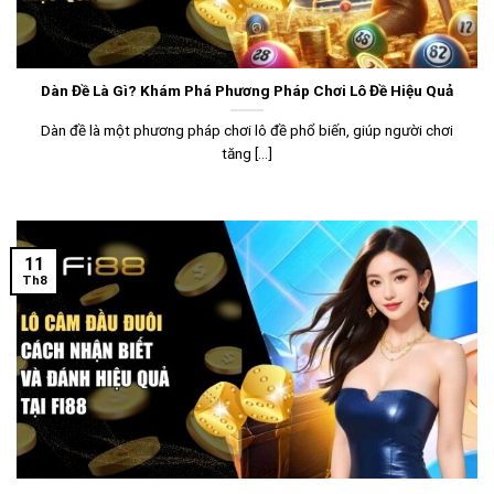
Dàn Đề Là Gì? Khám Phá Phương Pháp Chơi Lô Đề Hiệu Quả
Dàn đề là một phương pháp chơi lô đề phổ biến, giúp người chơi
tăng [...]
11
Th8