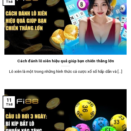
Th8
Cách đánh lô xiên hiệu quả giúp bạn chiến thắng lớn
Lô xiên là một trong những hình thức cá cược xổ số hấp dẫn và [...]
11
Th8