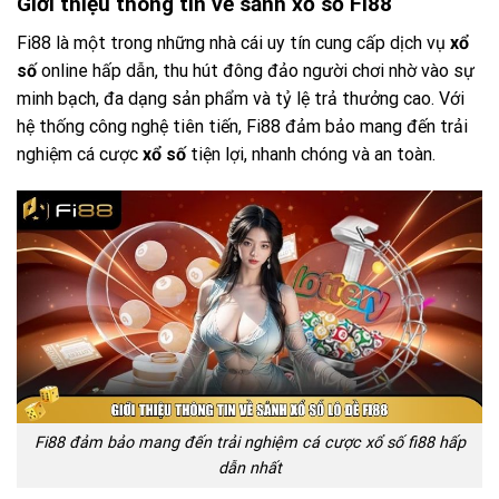
Giới thiệu thông tin về sảnh xổ số Fi88
Fi88 là một trong những nhà cái uy tín cung cấp dịch vụ
xổ
số
online hấp dẫn, thu hút đông đảo người chơi nhờ vào sự
minh bạch, đa dạng sản phẩm và tỷ lệ trả thưởng cao. Với
hệ thống công nghệ tiên tiến, Fi88 đảm bảo mang đến trải
nghiệm cá cược
xổ số
tiện lợi, nhanh chóng và an toàn.
Fi88 đảm bảo mang đến trải nghiệm cá cược xổ số fi88 hấp
dẫn nhất