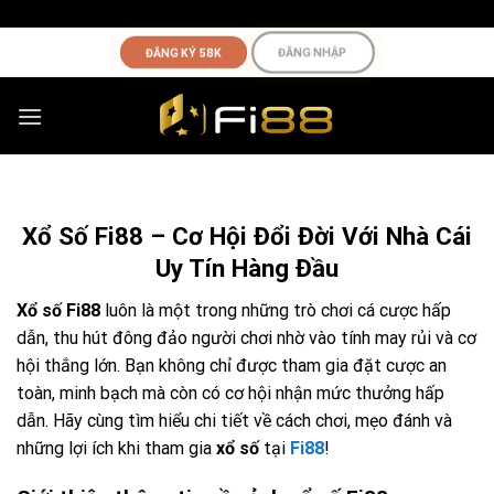
Chuyển
"
"
đến
ĐĂNG KÝ 58K
ĐĂNG NHẬP
nội
dung
Xổ Số Fi88 – Cơ Hội Đổi Đời Với Nhà Cái
Uy Tín Hàng Đầu
Xổ số Fi88
luôn là một trong những trò chơi cá cược hấp
dẫn, thu hút đông đảo người chơi nhờ vào tính may rủi và cơ
hội thắng lớn. Bạn không chỉ được tham gia đặt cược an
toàn, minh bạch mà còn có cơ hội nhận mức thưởng hấp
dẫn. Hãy cùng tìm hiểu chi tiết về cách chơi, mẹo đánh và
những lợi ích khi tham gia
xổ số
tại
Fi88
!