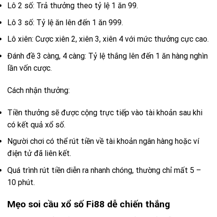
Lô 2 số: Trả thưởng theo tỷ lệ 1 ăn 99.
Lô 3 số: Tỷ lệ ăn lên đến 1 ăn 999.
Lô xiên: Cược xiên 2, xiên 3, xiên 4 với mức thưởng cực cao.
Đánh đề 3 càng, 4 càng: Tỷ lệ thắng lên đến 1 ăn hàng nghìn
lần vốn cược.
Cách nhận thưởng:
Tiền thưởng sẽ được cộng trực tiếp vào tài khoản sau khi
có kết quả xổ số.
Người chơi có thể rút tiền về tài khoản ngân hàng hoặc ví
điện tử đã liên kết.
Quá trình rút tiền diễn ra nhanh chóng, thường chỉ mất 5 –
10 phút.
Mẹo soi cầu xổ số Fi88 dễ chiến thắng