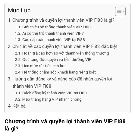
Mục Lục
Chương trình và quyền lợi thành viên VIP Fi88 là gì?
Giới thiệu hệ thống thành viên VIP Fi88
Ai có thể trở thành thành viên VIP?
Các cấp bậc thành viên VIP tại Fi88
Chi tiết về các quyền lợi thành viên VIP Fi88 đặc biệt
Hoàn trả cao hơn so với thành viên thông thường
Quà tặng độc quyền và tiền thưởng VIP
Hạn mức rút tiền cao hơn
Hệ thống chăm sóc khách hàng riêng biệt
Hướng dẫn đăng ký và nâng cấp để nhận quyền lợi
thành viên VIP Fi88
Cách đăng ký thành viên VIP tại Fi88
Mẹo thăng hạng VIP nhanh chóng
Kết bài
Chương trình và quyền lợi thành viên VIP Fi88
là gì?