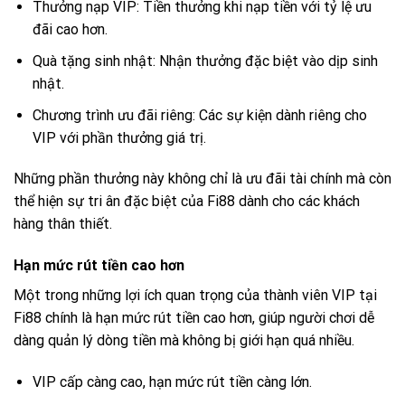
Thưởng nạp VIP: Tiền thưởng khi nạp tiền với tỷ lệ ưu
đãi cao hơn.
Quà tặng sinh nhật: Nhận thưởng đặc biệt vào dịp sinh
nhật.
Chương trình ưu đãi riêng: Các sự kiện dành riêng cho
VIP với phần thưởng giá trị.
Những phần thưởng này không chỉ là ưu đãi tài chính mà còn
thể hiện sự tri ân đặc biệt của Fi88 dành cho các khách
hàng thân thiết.
Hạn mức rút tiền cao hơn
Một trong những lợi ích quan trọng của thành viên VIP tại
Fi88 chính là hạn mức rút tiền cao hơn, giúp người chơi dễ
dàng quản lý dòng tiền mà không bị giới hạn quá nhiều.
VIP cấp càng cao, hạn mức rút tiền càng lớn.