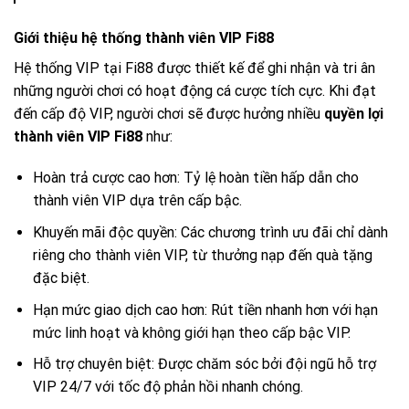
Giới thiệu hệ thống thành viên VIP Fi88
Hệ thống VIP tại Fi88 được thiết kế để ghi nhận và tri ân
những người chơi có hoạt động cá cược tích cực. Khi đạt
đến cấp độ VIP, người chơi sẽ được hưởng nhiều
quyền lợi
thành viên VIP Fi88
như:
Hoàn trả cược cao hơn: Tỷ lệ hoàn tiền hấp dẫn cho
thành viên VIP dựa trên cấp bậc.
Khuyến mãi độc quyền: Các chương trình ưu đãi chỉ dành
riêng cho thành viên VIP, từ thưởng nạp đến quà tặng
đặc biệt.
Hạn mức giao dịch cao hơn: Rút tiền nhanh hơn với hạn
mức linh hoạt và không giới hạn theo cấp bậc VIP.
Hỗ trợ chuyên biệt: Được chăm sóc bởi đội ngũ hỗ trợ
VIP 24/7 với tốc độ phản hồi nhanh chóng.