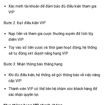
Xác minh tài khoản để đảm bảo đủ điều kiện tham gia
VIP.
Bước 2: Đạt điều kiện VIP
Nạp tiền và tham gia cược thường xuyên để tích lũy
điểm VIP.
Tùy vào số tiền cược và thời gian hoạt động, hệ thống
sẽ tự động xét duyệt nâng hạng VIP.
Bước 3: Nhận thông báo thăng hạng
Khi đủ điều kiện, hệ thống sẽ gửi thông báo về việc nâng
cấp VIP.
Thành viên VIP có thể liên hệ chăm sóc khách hàng để
xác nhận quyền lợi.