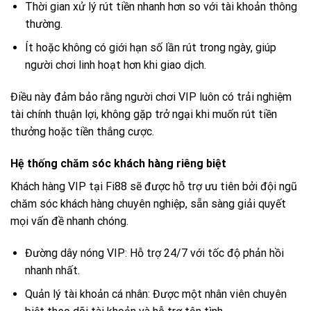
Thời gian xử lý rút tiền nhanh hơn so với tài khoản thông
thường.
Ít hoặc không có giới hạn số lần rút trong ngày, giúp
người chơi linh hoạt hơn khi giao dịch.
Điều này đảm bảo rằng người chơi VIP luôn có trải nghiệm
tài chính thuận lợi, không gặp trở ngại khi muốn rút tiền
thưởng hoặc tiền thắng cược.
Hệ thống chăm sóc khách hàng riêng biệt
Khách hàng VIP tại Fi88 sẽ được hỗ trợ ưu tiên bởi đội ngũ
chăm sóc khách hàng chuyên nghiệp, sẵn sàng giải quyết
mọi vấn đề nhanh chóng.
Đường dây nóng VIP: Hỗ trợ 24/7 với tốc độ phản hồi
nhanh nhất.
Quản lý tài khoản cá nhân: Được một nhân viên chuyên