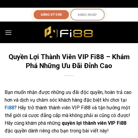
Chuyển
"
"
đến
ĐĂNG KÝ 58K
ĐĂNG NHẬP
nội
dung
Quyền Lợi Thành Viên VIP Fi88 – Khám
Phá Những Ưu Đãi Đỉnh Cao
Bạn muốn nhận được những ưu đãi độc quyền, hoàn trả cao
hơn và dịch vụ chăm sóc khách hàng đặc biệt khi chơi tại
Fi88
? Hãy trở thành thành viên VIP Fi88 và tận hưởng một
thế giới cá cược đẳng cấp mà không phải ai cũng có được!
Hãy cùng khám phá những
quyền lợi thành viên VIP Fi88
đặc quyền dành riêng cho bạn trong bài viết này!