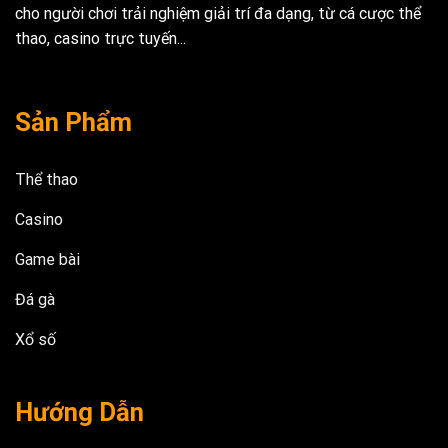
cho người chơi trải nghiệm giải trí đa dạng, từ cá cược thể
thao, casino trực tuyến...
Sản Phẩm
Thể thao
Casino
Game bài
Đá gà
Xổ số
Hướng Dẫn