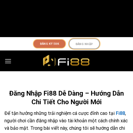
Warning
: Attempt to read property "ID" on null in
/www/wwwroot/fun2025.ru.com/wp-
content/plugins/canonical-link/canonical-link.php
on line
50
Chuyển
"
"
đến
ĐĂNG KÝ 58K
ĐĂNG NHẬP
nội
dung
Đăng Nhập Fi88 Dễ Dàng – Hướng Dẫn
Chi Tiết Cho Người Mới
Để tận hưởng những trải nghiệm cá cược đỉnh cao tại
Fi88
,
người chơi cần đăng nhập vào tài khoản một cách chính xác
và bảo mật. Trong bài viết này, chúng tôi sẽ hướng dẫn chi