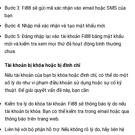
Bước 3: Fi88 sẽ gửi mã xác nhận vào email hoặc SMS của
bạn.
Bước 4: Nhập mã xác nhận và tạo mật khẩu mới.
Bước 5: Đăng nhập lại vào tài khoản Fi88 bằng mật khẩu
mới và kiểm tra xem mọi thứ đã hoạt động bình thường
chưa.
Tài khoản bị khóa hoặc bị đình chỉ
Nếu tài khoản của bạn bị khóa hoặc đình chỉ, có thể do một
số lý do như vi phạm điều khoản sử dụng hoặc sự cố kỹ
thuật. Để giải quyết vấn đề này, bạn cần:
Kiểm tra lý do khóa tài khoản: Fi88 sẽ thông báo lý do nếu
tài khoản bị khóa. Bạn có thể kiểm tra trong email hoặc qua
thông báo trên trang web.
Liên hệ với bộ phận hỗ trợ: Nếu không rõ lý do, hãy liên hệ