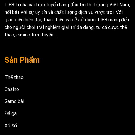
FI88 là nhà cái trực tuyến hàng đầu tại thị trường Việt Nam,
nổi bật với sự uy tín và chất lượng dịch vụ vượt trội. Với
giao diện hiện đại, thân thiện và dễ sử dụng, FI88 mang đến
cho người chơi trải nghiệm giải trí đa dạng, từ cá cược thể
thao, casino trực tuyến...
Sản Phẩm
Thể thao
Casino
Game bài
Đá gà
Xổ số