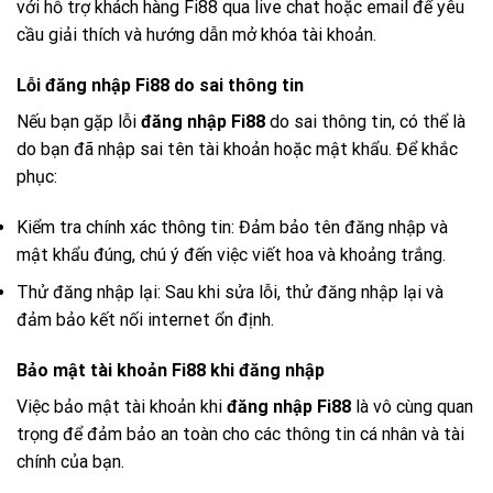
với hỗ trợ khách hàng Fi88 qua live chat hoặc email để yêu
cầu giải thích và hướng dẫn mở khóa tài khoản.
Lỗi đăng nhập Fi88 do sai thông tin
Nếu bạn gặp lỗi
đăng nhập Fi88
do sai thông tin, có thể là
do bạn đã nhập sai tên tài khoản hoặc mật khẩu. Để khắc
phục:
Kiểm tra chính xác thông tin: Đảm bảo tên đăng nhập và
mật khẩu đúng, chú ý đến việc viết hoa và khoảng trắng.
Thử đăng nhập lại: Sau khi sửa lỗi, thử đăng nhập lại và
đảm bảo kết nối internet ổn định.
Bảo mật tài khoản Fi88 khi đăng nhập
Việc bảo mật tài khoản khi
đăng nhập Fi88
là vô cùng quan
trọng để đảm bảo an toàn cho các thông tin cá nhân và tài
chính của bạn.