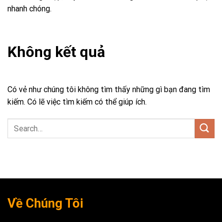
nhanh chóng.
Không kết quả
Có vẻ như chúng tôi không tìm thấy những gì bạn đang tìm
kiếm. Có lẽ việc tìm kiếm có thể giúp ích.
Về Chúng Tôi