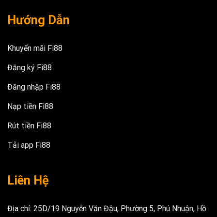
Hướng Dẫn
Khuyến mãi Fi88
Đăng ký Fi88
Đăng nhập Fi88
Nạp tiền Fi88
Rút tiền Fi88
Tải app Fi88
Liên Hệ
Địa chỉ: 25D/19 Nguyễn Văn Đậu, Phường 5, Phú Nhuận, Hồ