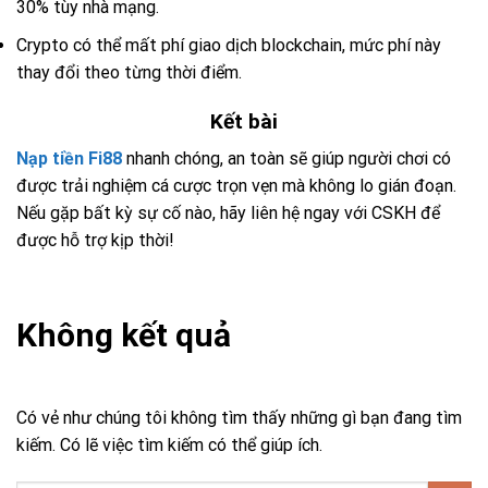
30% tùy nhà mạng.
Crypto có thể mất phí giao dịch blockchain, mức phí này
thay đổi theo từng thời điểm.
Kết bài
Nạp tiền Fi88
nhanh chóng, an toàn sẽ giúp người chơi có
được trải nghiệm cá cược trọn vẹn mà không lo gián đoạn.
Nếu gặp bất kỳ sự cố nào, hãy liên hệ ngay với CSKH để
được hỗ trợ kịp thời!
Không kết quả
Có vẻ như chúng tôi không tìm thấy những gì bạn đang tìm
kiếm. Có lẽ việc tìm kiếm có thể giúp ích.