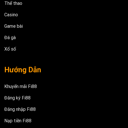
Thể thao
Casino
Game bài
Đá gà
Xổ số
Hướng Dẫn
Khuyến mãi Fi88
Đăng ký Fi88
Đăng nhập Fi88
Nạp tiền Fi88