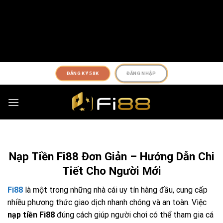
Warning
: Attempt to read property "ID" on null in
/www/wwwroot/fun2025.ru.com/wp-
content/plugins/canonical-link/canonical-link.php
on line
50
Chuyển
"
"
đến
ĐĂNG KÝ 58K
ĐĂNG NHẬP
nội
dung
Nạp Tiền Fi88 Đơn Giản – Hướng Dẫn Chi
Tiết Cho Người Mới
Fi88
là một trong những nhà cái uy tín hàng đầu, cung cấp
nhiều phương thức giao dịch nhanh chóng và an toàn. Việc
nạp tiền Fi88
đúng cách giúp người chơi có thể tham gia cá