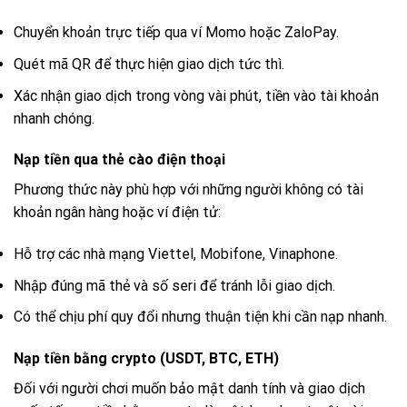
Chuyển khoản trực tiếp qua ví Momo hoặc ZaloPay.
Quét mã QR để thực hiện giao dịch tức thì.
Xác nhận giao dịch trong vòng vài phút, tiền vào tài khoản
nhanh chóng.
Nạp tiền qua thẻ cào điện thoại
Phương thức này phù hợp với những người không có tài
khoản ngân hàng hoặc ví điện tử:
Hỗ trợ các nhà mạng Viettel, Mobifone, Vinaphone.
Nhập đúng mã thẻ và số seri để tránh lỗi giao dịch.
Có thể chịu phí quy đổi nhưng thuận tiện khi cần nạp nhanh.
Nạp tiền bằng crypto (USDT, BTC, ETH)
Đối với người chơi muốn bảo mật danh tính và giao dịch