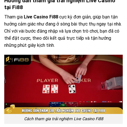
Hướng dẫn tham gia trải nghiệm Live Casino
tại Fi88
Tham gia
Live Casino
Fi88
cực kỳ đơn giản, giúp bạn tận
hưởng cảm giác như đang ở sòng bài thực thụ ngay tại nhà.
Chỉ với vài bước đăng nhập và lựa chọn trò chơi, bạn đã có
thể đặt cược, theo dõi kết quả trực tiếp và tận hưởng
những phút giây kịch tính.
Cách tham gia trải nghiệm Live Casino Fi88