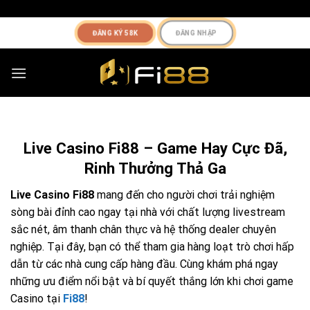
Chuyển
"
"
đến
ĐĂNG KÝ 58K
ĐĂNG NHẬP
nội
dung
Live Casino Fi88 – Game Hay Cực Đã,
Rinh Thưởng Thả Ga
Live Casino
Fi88
mang đến cho người chơi trải nghiệm
sòng bài đỉnh cao ngay tại nhà với chất lượng livestream
sắc nét, âm thanh chân thực và hệ thống dealer chuyên
nghiệp. Tại đây, bạn có thể tham gia hàng loạt trò chơi hấp
dẫn từ các nhà cung cấp hàng đầu. Cùng khám phá ngay
những ưu điểm nổi bật và bí quyết thắng lớn khi chơi game
Casino tại
Fi88
!