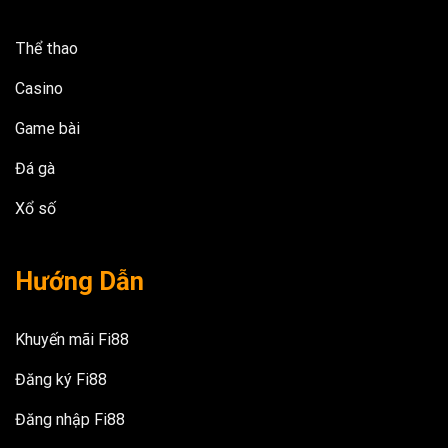
Thể thao
Casino
Game bài
Đá gà
Xổ số
Hướng Dẫn
Khuyến mãi Fi88
Đăng ký Fi88
Đăng nhập Fi88