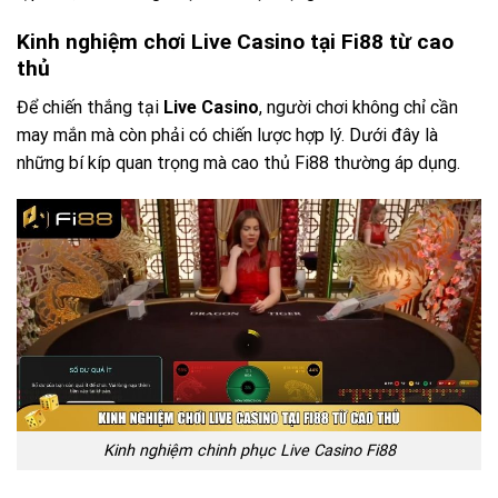
Kinh nghiệm chơi Live Casino tại Fi88 từ cao
thủ
Để chiến thắng tại
Live Casino
, người chơi không chỉ cần
may mắn mà còn phải có chiến lược hợp lý. Dưới đây là
những bí kíp quan trọng mà cao thủ Fi88 thường áp dụng.
Kinh nghiệm chinh phục Live Casino Fi88