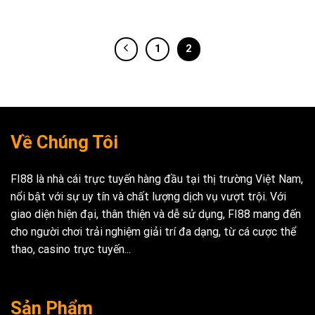
1
2
Về Chúng Tôi
FI88 là nhà cái trực tuyến hàng đầu tại thị trường Việt Nam,
nổi bật với sự uy tín và chất lượng dịch vụ vượt trội. Với
giao diện hiện đại, thân thiện và dễ sử dụng, FI88 mang đến
cho người chơi trải nghiệm giải trí đa dạng, từ cá cược thể
thao, casino trực tuyến...
Sản Phẩm