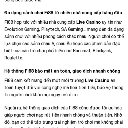
Đa dạng sảnh chơi Fi88 từ nhiều nhà cung cấp hàng đầu
Fi88 hợp tác với nhiều nhà cung cấp
Live Casino
uy tín như
Evolution Gaming, Playtech, SA Gaming… mang đến đa dạng
sảnh chơi với nhiều phong cách khác nhau. Người chơi có thể
lựa chọn các sảnh châu Á, châu Âu hoặc các phiên bản đặc
biệt của các trò chơi phổ biến như Baccarat, Blackjack,
Roulette.
Hệ thống Fi88 bảo mật an toàn, giao dịch nhanh chóng
Fi88 cam kết mang đến một môi trường
Live Casino
an
toàn tuyệt đối với công nghệ mã hóa tiên tiến, bảo vệ thông
tin người chơi khỏi mọi nguy cơ rủi ro.
Ngoài ra, hệ thống giao dịch của Fi88 cũng được tối ưu hóa,
giúp người chơi nạp rút tiền nhanh chóng và thuận tiện. Nhờ
đó, bạn có thể tập trung trải nghiệm trò chơi mà không phải