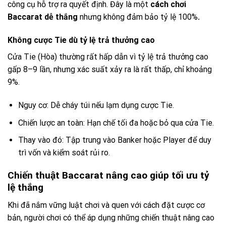
công cụ hỗ trợ ra quyết định. Đây là một
cách chơi
Baccarat dễ thắng
nhưng không đảm bảo tỷ lệ 100%
.
Không cược Tie dù tỷ lệ trả thưởng cao
Cửa Tie (Hòa) thường rất hấp dẫn vì tỷ lệ trả thưởng cao
gấp 8–9 lần, nhưng xác suất xảy ra là rất thấp, chỉ khoảng
9%.
Nguy cơ: Dễ cháy túi nếu lạm dụng cược Tie.
Chiến lược an toàn: Hạn chế tối đa hoặc bỏ qua cửa Tie.
Thay vào đó: Tập trung vào Banker hoặc Player để duy
trì vốn và kiểm soát rủi ro.
Chiến thuật Baccarat nâng cao giúp tối ưu tỷ
lệ thắng
Khi đã nắm vững luật chơi và quen với cách đặt cược cơ
bản, người chơi có thể áp dụng những chiến thuật nâng cao