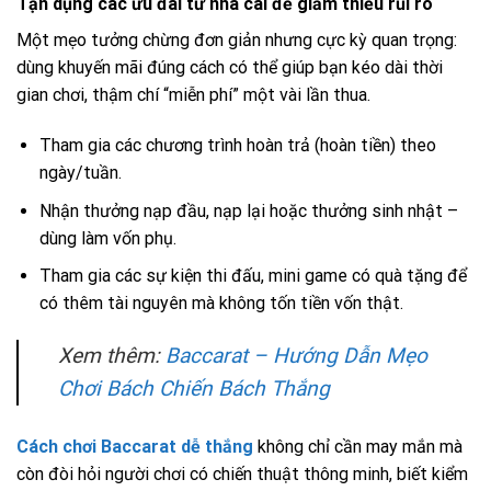
Tận dụng các ưu đãi từ nhà cái để giảm thiểu rủi ro
Một mẹo tưởng chừng đơn giản nhưng cực kỳ quan trọng:
dùng khuyến mãi đúng cách có thể giúp bạn kéo dài thời
gian chơi, thậm chí “miễn phí” một vài lần thua.
Tham gia các chương trình hoàn trả (hoàn tiền) theo
ngày/tuần.
Nhận thưởng nạp đầu, nạp lại hoặc thưởng sinh nhật –
dùng làm vốn phụ.
Tham gia các sự kiện thi đấu, mini game có quà tặng để
có thêm tài nguyên mà không tốn tiền vốn thật.
Xem thêm:
Baccarat – Hướng Dẫn Mẹo
Chơi Bách Chiến Bách Thắng
Cách chơi Baccarat dễ thắng
không chỉ cần may mắn mà
còn đòi hỏi người chơi có chiến thuật thông minh, biết kiểm