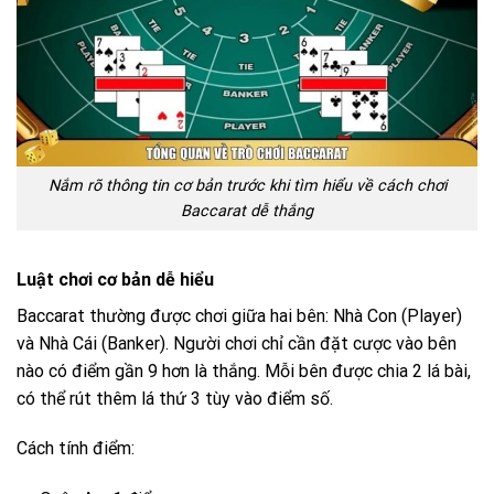
Nắm rõ thông tin cơ bản trước khi tìm hiểu về cách chơi
Baccarat dễ thắng
Luật chơi cơ bản dễ hiểu
Baccarat thường được chơi giữa hai bên: Nhà Con (Player)
và Nhà Cái (Banker). Người chơi chỉ cần đặt cược vào bên
nào có điểm gần 9 hơn là thắng. Mỗi bên được chia 2 lá bài,
có thể rút thêm lá thứ 3 tùy vào điểm số.
Cách tính điểm: