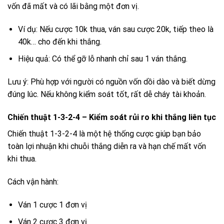
vốn đã mất và có lãi bằng một đơn vị.
Ví dụ: Nếu cược 10k thua, ván sau cược 20k, tiếp theo là
40k… cho đến khi thắng.
Hiệu quả: Có thể gỡ lỗ nhanh chỉ sau 1 ván thắng.
Lưu ý: Phù hợp với người có nguồn vốn dồi dào và biết dừng
đúng lúc. Nếu không kiểm soát tốt, rất dễ cháy tài khoản.
Chiến thuật 1-3-2-4 – Kiểm soát rủi ro khi thắng liên tục
Chiến thuật 1-3-2-4 là một hệ thống cược giúp bạn bảo
toàn lợi nhuận khi chuỗi thắng diễn ra và hạn chế mất vốn
khi thua.
Cách vận hành:
Ván 1 cược 1 đơn vị
Ván 2 cược 3 đơn vị