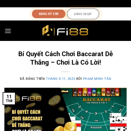
Chuyển
"
"
đến
ĐĂNG KÝ 58K
ĐĂNG NHẬP
nội
dung
Bí Quyết Cách Chơi Baccarat Dễ
Thắng – Chơi Là Có Lời!
ĐÃ ĐĂNG TRÊN
THÁNG 8 11, 2025
BỞI
PHẠM MINH TÂN
11
Th8