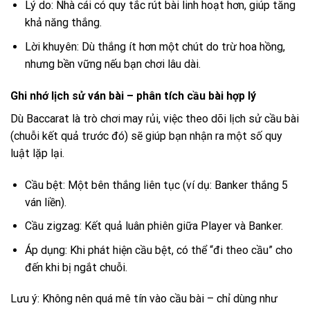
Lý do: Nhà cái có quy tắc rút bài linh hoạt hơn, giúp tăng
khả năng thắng.
Lời khuyên: Dù thắng ít hơn một chút do trừ hoa hồng,
nhưng bền vững nếu bạn chơi lâu dài.
Ghi nhớ lịch sử ván bài – phân tích cầu bài hợp lý
Dù Baccarat là trò chơi may rủi, việc theo dõi lịch sử cầu bài
(chuỗi kết quả trước đó) sẽ giúp bạn nhận ra một số quy
luật lặp lại.
Cầu bệt: Một bên thắng liên tục (ví dụ: Banker thắng 5
ván liền).
Cầu zigzag: Kết quả luân phiên giữa Player và Banker.
Áp dụng: Khi phát hiện cầu bệt, có thể “đi theo cầu” cho
đến khi bị ngắt chuỗi.
Lưu ý: Không nên quá mê tín vào cầu bài – chỉ dùng như