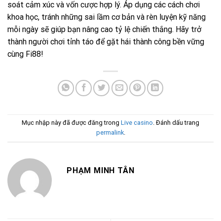
soát cảm xúc và vốn cược hợp lý. Áp dụng các cách chơi
khoa học, tránh những sai lầm cơ bản và rèn luyện kỹ năng
mỗi ngày sẽ giúp bạn nâng cao tỷ lệ chiến thắng. Hãy trở
thành người chơi tỉnh táo để gặt hái thành công bền vững
cùng Fi88!
Mục nhập này đã được đăng trong
Live casino
. Đánh dấu trang
permalink
.
PHẠM MINH TÂN