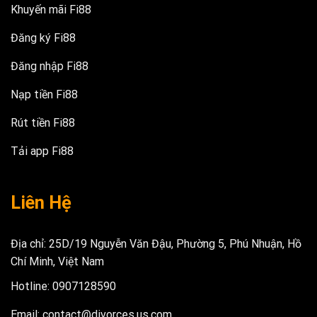
Khuyến mãi Fi88
Đăng ký Fi88
Đăng nhập Fi88
Nạp tiền Fi88
Rút tiền Fi88
Tải app Fi88
Liên Hệ
Địa chỉ: 25D/19 Nguyễn Văn Đậu, Phường 5, Phú Nhuận, Hồ
Chí Minh, Việt Nam
Hotline: 0907128590
Email:
contact@divorces.us.com