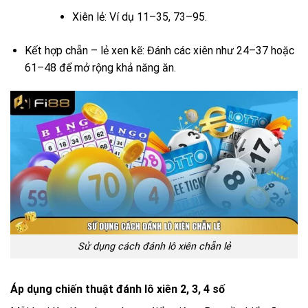
Xiên lẻ: Ví dụ 11–35, 73–95.
Kết hợp chẵn – lẻ xen kẽ: Đánh các xiên như 24–37 hoặc
61–48 để mở rộng khả năng ăn.
Sử dụng cách đánh lô xiên chẵn lẻ
Áp dụng chiến thuật đánh lô xiên 2, 3, 4 số