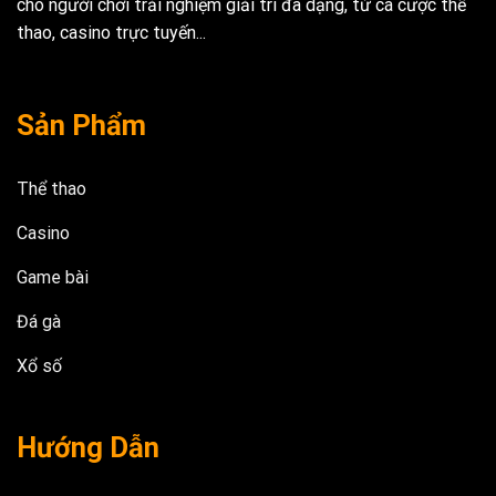
cho người chơi trải nghiệm giải trí đa dạng, từ cá cược thể
thao, casino trực tuyến...
Sản Phẩm
Thể thao
Casino
Game bài
Đá gà
Xổ số
Hướng Dẫn