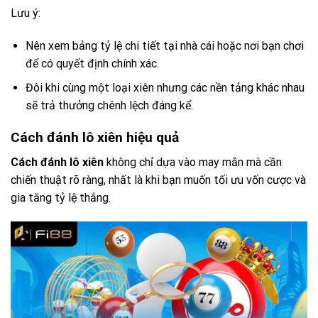
Lưu ý:
Nên xem bảng tỷ lệ chi tiết tại nhà cái hoặc nơi bạn chơi
để có quyết định chính xác.
Đôi khi cùng một loại xiên nhưng các nền tảng khác nhau
sẽ trả thưởng chênh lệch đáng kể.
Cách đánh lô xiên hiệu quả
Cách đánh lô xiên
không chỉ dựa vào may mắn mà cần
chiến thuật rõ ràng, nhất là khi bạn muốn tối ưu vốn cược và
gia tăng tỷ lệ thắng.