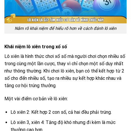
Nắm rõ khái niệm để hiểu rõ hơn về cách đánh lô xiên
Khái niệm lô xiên trong xổ số
Lô xiên là hình thức chơi xổ số mà người chơi chọn nhiều số
trong cùng một lần cược, thay vì chỉ chọn một số duy nhất
như thông thường. Khi chơi lô xiên, bạn có thể kết hợp từ 2
số cho đến nhiều số, tạo ra nhiều sự kết hợp khác nhau và
tăng cơ hội trúng thưởng.
Một vài điểm cơ bản về lô xiên:
Lô xiên 2: Kết hợp 2 con số, cả hai đều phải trúng.
Lô xiên 3, xiên 4: Tăng độ khó nhưng đi kèm là mức
thưởng cao hơn.