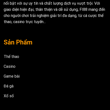
nổi bật với sự uy tín và chất lượng dịch vụ vượt trội. Với
giao diện hiện đại, thân thiện và dễ sử dụng, FI88 mang đến
cho người chơi trải nghiệm giải trí đa dạng, từ cá cược thể
thao, casino trực tuyến...
Sản Phẩm
Thể thao
Casino
Game bài
Đá gà
Xổ số