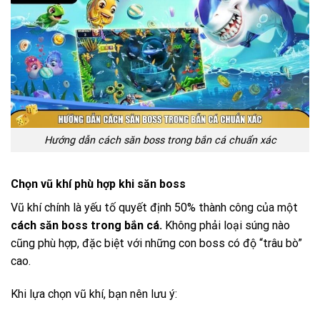
Hướng dẫn cách săn boss trong bắn cá chuẩn xác
Chọn vũ khí phù hợp khi săn boss
Vũ khí chính là yếu tố quyết định 50% thành công của một
cách săn boss trong bắn cá.
Không phải loại súng nào
cũng phù hợp, đặc biệt với những con boss có độ “trâu bò”
cao.
Khi lựa chọn vũ khí, bạn nên lưu ý: