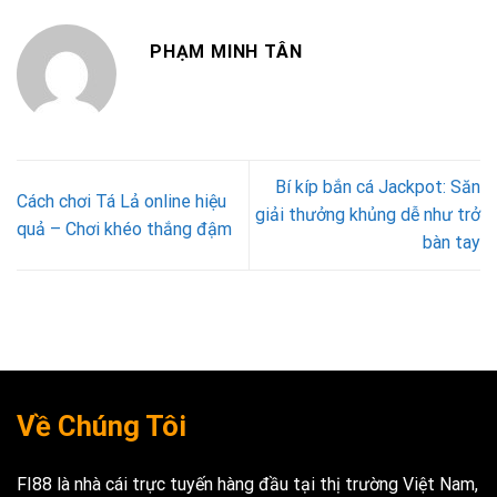
PHẠM MINH TÂN
Bí kíp bắn cá Jackpot: Săn
Cách chơi Tá Lả online hiệu
giải thưởng khủng dễ như trở
quả – Chơi khéo thắng đậm
bàn tay
Về Chúng Tôi
FI88 là nhà cái trực tuyến hàng đầu tại thị trường Việt Nam,