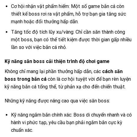
Cơ hội nhận vật phẩm hiếm: Một số game bắn cá còn
thiết kế boss rơi ra vật phẩm, hỗ trợ bạn gia tăng sức
mạnh hoặc đổi thưởng hấp dẫn.
Tăng tốc độ tích lũy xu/vàng: Chỉ cần săn thành công
một boss, bạn có thể tiết kiệm được thời gian gấp nhiều
lần so với việc bắn cá nhỏ.
Kỹ năng săn boss cải thiện trình độ chơi game
Không chỉ mang lại phần thưởng hấp dẫn, các
cách săn
boss trong bắn cá
còn là cơ hội tuyệt vời để bạn rèn luyện
kỹ năng bắn cá tổng thể, từ phản xạ cho đến chiến thuật.
Những kỹ năng được nâng cao qua việc săn boss:
Kỹ năng ngắm bắn chính xác: Boss di chuyển nhanh và có
hành vi phức tạp, yêu cầu bạn phải ngắm bắn cực kỳ
chuẩn xác.