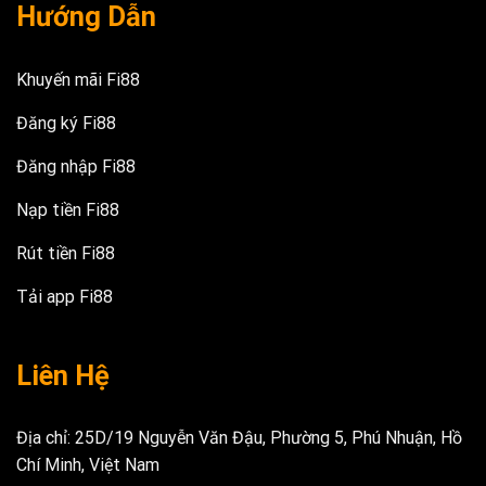
Hướng Dẫn
Khuyến mãi Fi88
Đăng ký Fi88
Đăng nhập Fi88
Nạp tiền Fi88
Rút tiền Fi88
Tải app Fi88
Liên Hệ
Địa chỉ: 25D/19 Nguyễn Văn Đậu, Phường 5, Phú Nhuận, Hồ
Chí Minh, Việt Nam