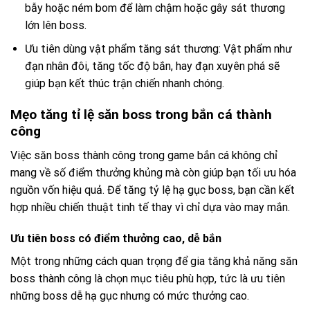
bẫy hoặc ném bom để làm chậm hoặc gây sát thương
lớn lên boss.
Ưu tiên dùng vật phẩm tăng sát thương: Vật phẩm như
đạn nhân đôi, tăng tốc độ bắn, hay đạn xuyên phá sẽ
giúp bạn kết thúc trận chiến nhanh chóng.
Mẹo tăng tỉ lệ săn boss trong bắn cá thành
công
Việc săn boss thành công trong game bắn cá không chỉ
mang về số điểm thưởng khủng mà còn giúp bạn tối ưu hóa
nguồn vốn hiệu quả. Để tăng tỷ lệ hạ gục boss, bạn cần kết
hợp nhiều chiến thuật tinh tế thay vì chỉ dựa vào may mắn.
Ưu tiên boss có điểm thưởng cao, dễ bắn
Một trong những cách quan trọng để gia tăng khả năng săn
boss thành công là chọn mục tiêu phù hợp, tức là ưu tiên
những boss dễ hạ gục nhưng có mức thưởng cao.