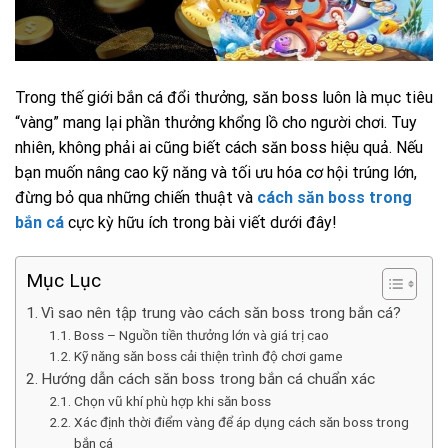
Trong thế giới bắn cá đổi thưởng, săn boss luôn là mục tiêu
“vàng” mang lại phần thưởng khổng lồ cho người chơi. Tuy
nhiên, không phải ai cũng biết cách săn boss hiệu quả. Nếu
bạn muốn nâng cao kỹ năng và tối ưu hóa cơ hội trúng lớn,
đừng bỏ qua những chiến thuật và
cách săn boss trong
bắn cá
cực kỳ hữu ích trong bài viết dưới đây!
Mục Lục
Vì sao nên tập trung vào cách săn boss trong bắn cá?
Boss – Nguồn tiền thưởng lớn và giá trị cao
Kỹ năng săn boss cải thiện trình độ chơi game
Hướng dẫn cách săn boss trong bắn cá chuẩn xác
Chọn vũ khí phù hợp khi săn boss
Xác định thời điểm vàng để áp dụng cách săn boss trong
bắn cá