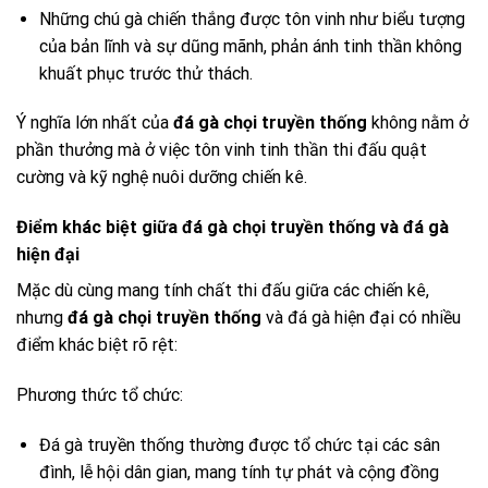
Những chú gà chiến thắng được tôn vinh như biểu tượng
của bản lĩnh và sự dũng mãnh, phản ánh tinh thần không
khuất phục trước thử thách.
Ý nghĩa lớn nhất của
đá gà chọi truyền thống
không nằm ở
phần thưởng mà ở việc tôn vinh tinh thần thi đấu quật
cường và kỹ nghệ nuôi dưỡng chiến kê.
Điểm khác biệt giữa đá gà chọi truyền thống và đá gà
hiện đại
Mặc dù cùng mang tính chất thi đấu giữa các chiến kê,
nhưng
đá gà chọi truyền thống
và đá gà hiện đại có nhiều
điểm khác biệt rõ rệt:
Phương thức tổ chức:
Đá gà truyền thống thường được tổ chức tại các sân
đình, lễ hội dân gian, mang tính tự phát và cộng đồng