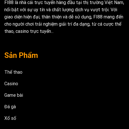
FI88 là nhà cái trực tuyến hàng đầu tại thị trường Việt Nam,
nổi bật với sự uy tín và chất lượng dịch vụ vượt trội. Với
giao diện hiện đại, thân thiện và dễ sử dụng, FI88 mang đến
cho người chơi trải nghiệm giải trí đa dạng, từ cá cược thể
thao, casino trực tuyến...
Sản Phẩm
Thể thao
Casino
Game bài
Đá gà
Xổ số