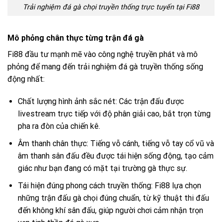
Trải nghiệm đá gà chọi truyền thống trực tuyến tại Fi88
Mô phỏng chân thực từng trận đá gà
Fi88 đầu tư mạnh mẽ vào công nghệ truyền phát và mô
phỏng để mang đến trải nghiệm đá gà truyền thống sống
động nhất:
Chất lượng hình ảnh sắc nét: Các trận đấu được
livestream trực tiếp với độ phân giải cao, bắt trọn từng
pha ra đòn của chiến kê.
Âm thanh chân thực: Tiếng vỗ cánh, tiếng vỗ tay cổ vũ và
âm thanh sân đấu đều được tái hiện sống động, tạo cảm
giác như bạn đang có mặt tại trường gà thực sự.
Tái hiện đúng phong cách truyền thống: Fi88 lựa chọn
những trận đấu gà chọi đúng chuẩn, từ kỹ thuật thi đấu
đến không khí sân đấu, giúp người chơi cảm nhận trọn