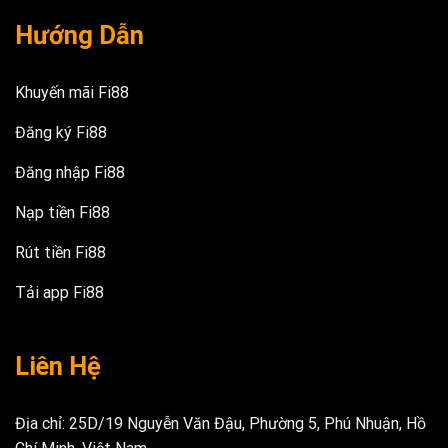
Hướng Dẫn
Khuyến mãi Fi88
Đăng ký Fi88
Đăng nhập Fi88
Nạp tiền Fi88
Rút tiền Fi88
Tải app Fi88
Liên Hệ
Địa chỉ: 25D/19 Nguyễn Văn Đậu, Phường 5, Phú Nhuận, Hồ