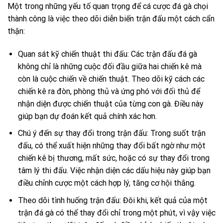
Một trong những yếu tố quan trọng để cá cược đá gà chọi
thành công là việc theo dõi diễn biến trận đấu một cách cẩn
thận:
Quan sát kỹ chiến thuật thi đấu: Các trận đấu đá gà
không chỉ là những cuộc đối đầu giữa hai chiến kê mà
còn là cuộc chiến về chiến thuật. Theo dõi kỹ cách các
chiến kê ra đòn, phòng thủ và ứng phó với đối thủ để
nhận diện được chiến thuật của từng con gà. Điều này
giúp bạn dự đoán kết quả chính xác hơn.
Chú ý đến sự thay đổi trong trận đấu: Trong suốt trận
đấu, có thể xuất hiện những thay đổi bất ngờ như một
chiến kê bị thương, mất sức, hoặc có sự thay đổi trong
tâm lý thi đấu. Việc nhận diện các dấu hiệu này giúp bạn
điều chỉnh cược một cách hợp lý, tăng cơ hội thắng.
Theo dõi tình huống trận đấu: Đôi khi, kết quả của một
trận đá gà có thể thay đổi chỉ trong một phút, vì vậy việc