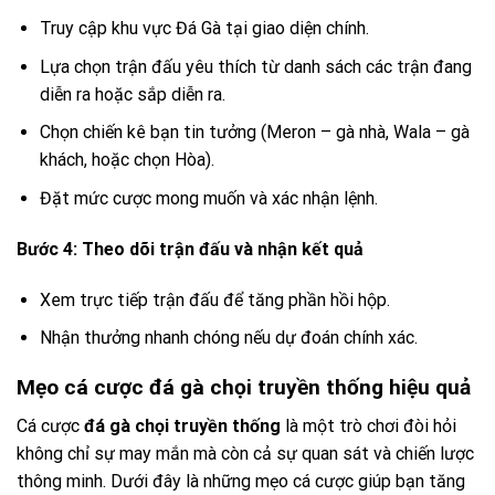
Truy cập khu vực Đá Gà tại giao diện chính.
Lựa chọn trận đấu yêu thích từ danh sách các trận đang
diễn ra hoặc sắp diễn ra.
Chọn chiến kê bạn tin tưởng (Meron – gà nhà, Wala – gà
khách, hoặc chọn Hòa).
Đặt mức cược mong muốn và xác nhận lệnh.
Bước 4: Theo dõi trận đấu và nhận kết quả
Xem trực tiếp trận đấu để tăng phần hồi hộp.
Nhận thưởng nhanh chóng nếu dự đoán chính xác.
Mẹo cá cược đá gà chọi truyền thống hiệu quả
Cá cược
đá gà chọi truyền thống
là một trò chơi đòi hỏi
không chỉ sự may mắn mà còn cả sự quan sát và chiến lược
thông minh. Dưới đây là những mẹo cá cược giúp bạn tăng