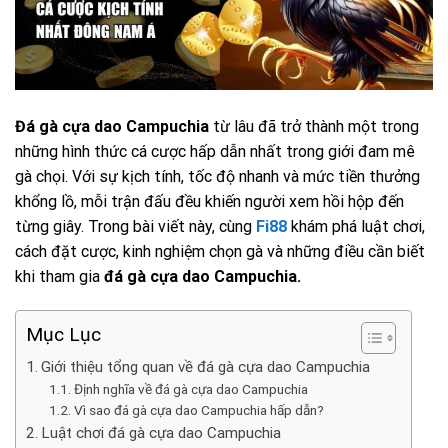
Đá gà cựa dao Campuchia
từ lâu đã trở thành một trong
những hình thức cá cược hấp dẫn nhất trong giới đam mê
gà chọi. Với sự kịch tính, tốc độ nhanh và mức tiền thưởng
khổng lồ, mỗi trận đấu đều khiến người xem hồi hộp đến
từng giây. Trong bài viết này, cùng
Fi88
khám phá luật chơi,
cách đặt cược, kinh nghiệm chọn gà và những điều cần biết
khi tham gia
đá gà cựa dao Campuchia.
Mục Lục
Giới thiệu tổng quan về đá gà cựa dao Campuchia
Định nghĩa về đá gà cựa dao Campuchia
Vì sao đá gà cựa dao Campuchia hấp dẫn?
Luật chơi đá gà cựa dao Campuchia