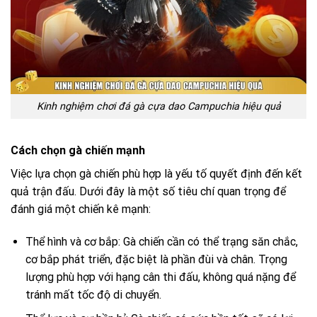
Kinh nghiệm chơi đá gà cựa dao Campuchia hiệu quả
Cách chọn gà chiến mạnh
Việc lựa chọn gà chiến phù hợp là yếu tố quyết định đến kết
quả trận đấu. Dưới đây là một số tiêu chí quan trọng để
đánh giá một chiến kê mạnh:
Thể hình và cơ bắp: Gà chiến cần có thể trạng săn chắc,
cơ bắp phát triển, đặc biệt là phần đùi và chân. Trọng
lượng phù hợp với hạng cân thi đấu, không quá nặng để
tránh mất tốc độ di chuyển.