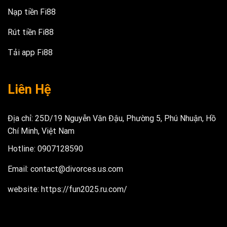
Nạp tiền Fi88
Rút tiền Fi88
Tải app Fi88
Liên Hệ
Địa chỉ: 25D/19 Nguyễn Văn Đậu, Phường 5, Phú Nhuận, Hồ
Chí Minh, Việt Nam
Hotline: 0907128590
Email:
contact@divorces.us.com
website: https://fun2025.ru.com/