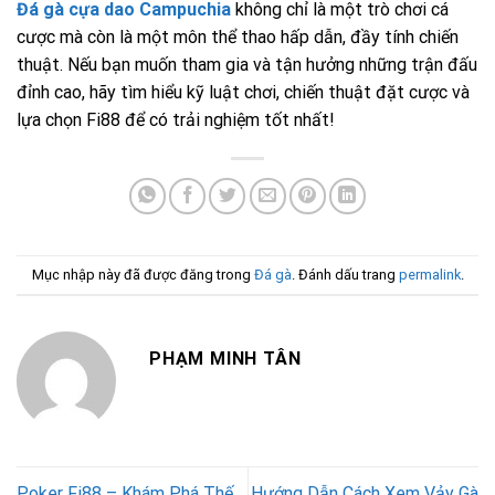
Đá gà cựa dao Campuchia
không chỉ là một trò chơi cá
cược mà còn là một môn thể thao hấp dẫn, đầy tính chiến
thuật. Nếu bạn muốn tham gia và tận hưởng những trận đấu
đỉnh cao, hãy tìm hiểu kỹ luật chơi, chiến thuật đặt cược và
lựa chọn Fi88 để có trải nghiệm tốt nhất!
Mục nhập này đã được đăng trong
Đá gà
. Đánh dấu trang
permalink
.
PHẠM MINH TÂN
Poker Fi88 – Khám Phá Thế
Hướng Dẫn Cách Xem Vảy Gà