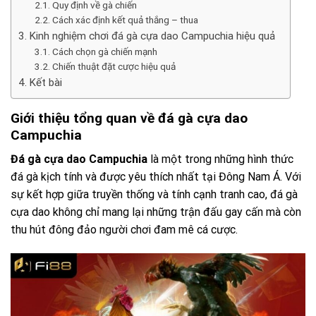
Quy định về gà chiến
Cách xác định kết quả thắng – thua
Kinh nghiệm chơi đá gà cựa dao Campuchia hiệu quả
Cách chọn gà chiến mạnh
Chiến thuật đặt cược hiệu quả
Kết bài
Giới thiệu tổng quan về đá gà cựa dao
Campuchia
Đá gà cựa dao Campuchia
là một trong những hình thức
đá gà kịch tính và được yêu thích nhất tại Đông Nam Á. Với
sự kết hợp giữa truyền thống và tính cạnh tranh cao, đá gà
cựa dao không chỉ mang lại những trận đấu gay cấn mà còn
thu hút đông đảo người chơi đam mê cá cược.