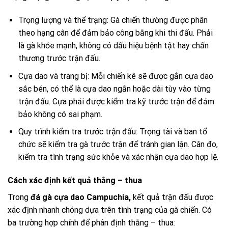
Trọng lượng và thể trạng: Gà chiến thường được phân
theo hạng cân để đảm bảo công bằng khi thi đấu. Phải
là gà khỏe mạnh, không có dấu hiệu bệnh tật hay chấn
thương trước trận đấu.
Cựa dao và trang bị: Mỗi chiến kê sẽ được gắn cựa dao
sắc bén, có thể là cựa dao ngắn hoặc dài tùy vào từng
trận đấu. Cựa phải được kiểm tra kỹ trước trận để đảm
bảo không có sai phạm.
Quy trình kiểm tra trước trận đấu: Trọng tài và ban tổ
chức sẽ kiểm tra gà trước trận để tránh gian lận. Cân đo,
kiểm tra tình trạng sức khỏe và xác nhận cựa dao hợp lệ.
Cách xác định kết quả thắng – thua
Trong
đá gà cựa dao Campuchia,
kết quả trận đấu được
xác định nhanh chóng dựa trên tình trạng của gà chiến. Có
ba trường hợp chính để phân định thắng – thua: