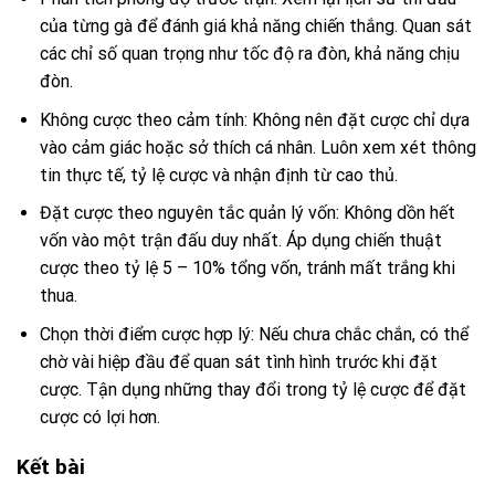
của từng gà để đánh giá khả năng chiến thắng. Quan sát
các chỉ số quan trọng như tốc độ ra đòn, khả năng chịu
đòn.
Không cược theo cảm tính: Không nên đặt cược chỉ dựa
vào cảm giác hoặc sở thích cá nhân. Luôn xem xét thông
tin thực tế, tỷ lệ cược và nhận định từ cao thủ.
Đặt cược theo nguyên tắc quản lý vốn: Không dồn hết
vốn vào một trận đấu duy nhất. Áp dụng chiến thuật
cược theo tỷ lệ 5 – 10% tổng vốn, tránh mất trắng khi
thua.
Chọn thời điểm cược hợp lý: Nếu chưa chắc chắn, có thể
chờ vài hiệp đầu để quan sát tình hình trước khi đặt
cược. Tận dụng những thay đổi trong tỷ lệ cược để đặt
cược có lợi hơn.
Kết bài