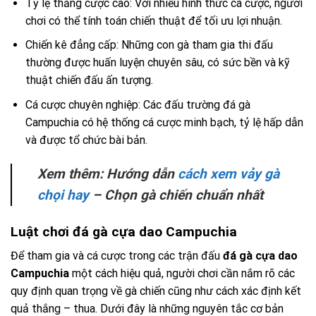
Tỷ lệ thắng cược cao: Với nhiều hình thức cá cược, người
chơi có thể tính toán chiến thuật để tối ưu lợi nhuận.
Chiến kê đẳng cấp: Những con gà tham gia thi đấu
thường được huấn luyện chuyên sâu, có sức bền và kỹ
thuật chiến đấu ấn tượng.
Cá cược chuyên nghiệp: Các đấu trường đá gà
Campuchia có hệ thống cá cược minh bạch, tỷ lệ hấp dẫn
và được tổ chức bài bản.
Xem thêm: Hướng dẫn
cách xem vảy gà
chọi hay
– Chọn gà chiến chuẩn nhất
Luật chơi đá gà cựa dao Campuchia
Để tham gia và cá cược trong các trận đấu
đá gà cựa dao
Campuchia
một cách hiệu quả, người chơi cần nắm rõ các
quy định quan trọng về gà chiến cũng như cách xác định kết
quả thắng – thua. Dưới đây là những nguyên tắc cơ bản