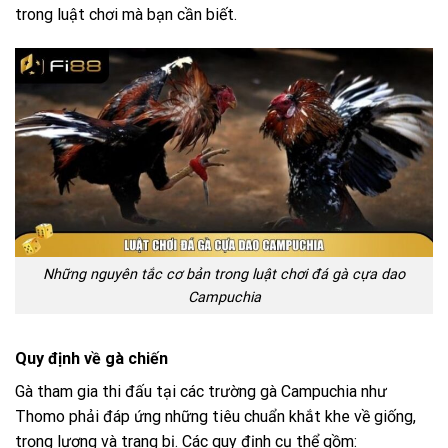
trong luật chơi mà bạn cần biết.
Những nguyên tắc cơ bản trong luật chơi đá gà cựa dao
Campuchia
Quy định về gà chiến
Gà tham gia thi đấu tại các trường gà Campuchia như
Thomo phải đáp ứng những tiêu chuẩn khắt khe về giống,
trọng lượng và trang bị. Các quy định cụ thể gồm: