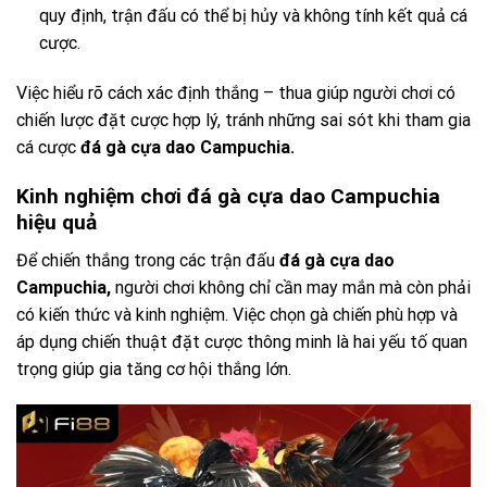
quy định, trận đấu có thể bị hủy và không tính kết quả cá
cược.
Việc hiểu rõ cách xác định thắng – thua giúp người chơi có
chiến lược đặt cược hợp lý, tránh những sai sót khi tham gia
cá cược
đá gà cựa dao Campuchia.
Kinh nghiệm chơi đá gà cựa dao Campuchia
hiệu quả
Để chiến thắng trong các trận đấu
đá gà cựa dao
Campuchia,
người chơi không chỉ cần may mắn mà còn phải
có kiến thức và kinh nghiệm. Việc chọn gà chiến phù hợp và
áp dụng chiến thuật đặt cược thông minh là hai yếu tố quan
trọng giúp gia tăng cơ hội thắng lớn.