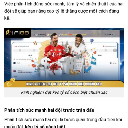
Việc phân tích đúng sức mạnh, tâm lý và chiến thuật của hai
đội sẽ giúp bạn nâng cao tỷ lệ thắng cược một cách đáng
kể.
Kinh nghiệm đặt kèo tỷ số cách biệt chuẩn xác
Phân tích sức mạnh hai đội trước trận đấu
Phân tích sức mạnh hai đội là bước quan trọng đầu tiên khi
muốn đặt
kèo tỷ số cách biệt: