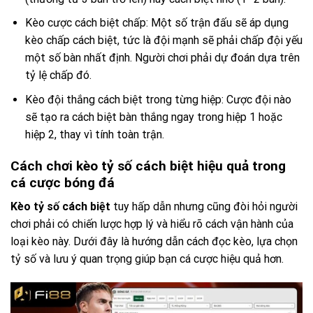
Kèo cược cách biệt chấp: Một số trận đấu sẽ áp dụng
kèo chấp cách biệt, tức là đội mạnh sẽ phải chấp đội yếu
một số bàn nhất định. Người chơi phải dự đoán dựa trên
tỷ lệ chấp đó.
Kèo đội thắng cách biệt trong từng hiệp: Cược đội nào
sẽ tạo ra cách biệt bàn thắng ngay trong hiệp 1 hoặc
hiệp 2, thay vì tính toàn trận.
Cách chơi kèo tỷ số cách biệt hiệu quả trong
cá cược bóng đá
Kèo tỷ số cách biệt
tuy hấp dẫn nhưng cũng đòi hỏi người
chơi phải có chiến lược hợp lý và hiểu rõ cách vận hành của
loại kèo này. Dưới đây là hướng dẫn cách đọc kèo, lựa chọn
tỷ số và lưu ý quan trọng giúp bạn cá cược hiệu quả hơn.