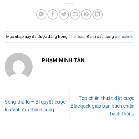
Mục nhập này đã được đăng trong
Thể thao
. Đánh dấu trang
permalink
.
PHẠM MINH TÂN
Top chiến thuật đặt cược
Song thủ lô – Bí quyết cược
Blackjack giúp bạn bách chiến
lô đánh đôi thành công
bách thắng