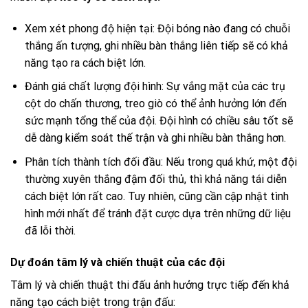
Xem xét phong độ hiện tại: Đội bóng nào đang có chuỗi
thắng ấn tượng, ghi nhiều bàn thắng liên tiếp sẽ có khả
năng tạo ra cách biệt lớn.
Đánh giá chất lượng đội hình: Sự vắng mặt của các trụ
cột do chấn thương, treo giò có thể ảnh hưởng lớn đến
sức mạnh tổng thể của đội. Đội hình có chiều sâu tốt sẽ
dễ dàng kiểm soát thế trận và ghi nhiều bàn thắng hơn.
Phân tích thành tích đối đầu: Nếu trong quá khứ, một đội
thường xuyên thắng đậm đối thủ, thì khả năng tái diễn
cách biệt lớn rất cao. Tuy nhiên, cũng cần cập nhật tình
hình mới nhất để tránh đặt cược dựa trên những dữ liệu
đã lỗi thời.
Dự đoán tâm lý và chiến thuật của các đội
Tâm lý và chiến thuật thi đấu ảnh hưởng trực tiếp đến khả
năng tạo cách biệt trong trận đấu: