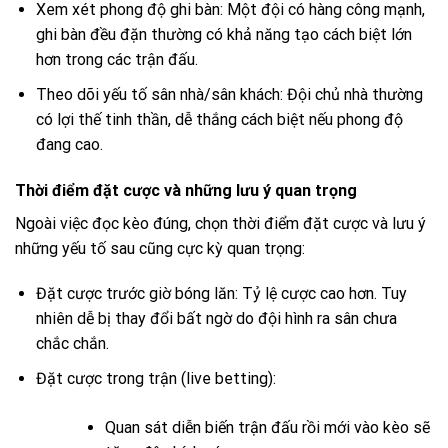
Xem xét phong độ ghi bàn: Một đội có hàng công mạnh,
ghi bàn đều đặn thường có khả năng tạo cách biệt lớn
hơn trong các trận đấu.
Theo dõi yếu tố sân nhà/sân khách: Đội chủ nhà thường
có lợi thế tinh thần, dễ thắng cách biệt nếu phong độ
đang cao.
Thời điểm đặt cược và những lưu ý quan trọng
Ngoài việc đọc kèo đúng, chọn thời điểm đặt cược và lưu ý
những yếu tố sau cũng cực kỳ quan trọng:
Đặt cược trước giờ bóng lăn: Tỷ lệ cược cao hơn. Tuy
nhiên dễ bị thay đổi bất ngờ do đội hình ra sân chưa
chắc chắn.
Đặt cược trong trận (live betting):
Quan sát diễn biến trận đấu rồi mới vào kèo sẽ