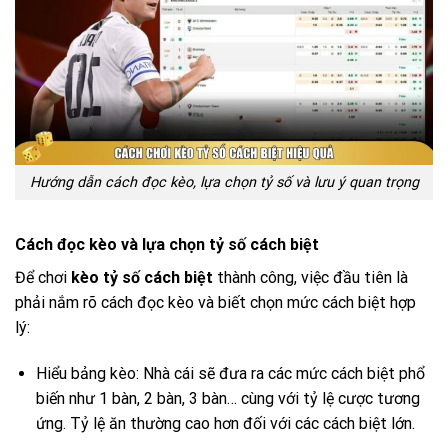
Hướng dẫn cách đọc kèo, lựa chọn tỷ số và lưu ý quan trọng
Cách đọc kèo và lựa chọn tỷ số cách biệt
Để chơi
kèo tỷ số cách biệt
thành công, việc đầu tiên là
phải nắm rõ cách đọc kèo và biết chọn mức cách biệt hợp
lý:
Hiểu bảng kèo: Nhà cái sẽ đưa ra các mức cách biệt phổ
biến như 1 bàn, 2 bàn, 3 bàn… cùng với tỷ lệ cược tương
ứng. Tỷ lệ ăn thường cao hơn đối với các cách biệt lớn.