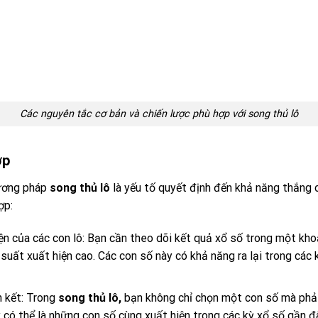
Các nguyên tắc cơ bản và chiến lược phù hợp với song thủ lô
ợp
hương pháp
song thủ lô
là yếu tố quyết định đến khả năng thắng 
ợp:
ện của các con lô: Bạn cần theo dõi kết quả xổ số trong một kho
 suất xuất hiện cao. Các con số này có khả năng ra lại trong các 
n kết: Trong
song thủ lô,
bạn không chỉ chọn một con số mà phải
 có thể là những con số cùng xuất hiện trong các kỳ xổ số gần đ