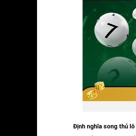
Định nghĩa song thủ lô