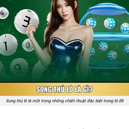
Song thủ lô là một trong những chiến thuật đặc biệt trong lô đề