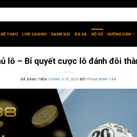
THỂ THAO
LIVE CASINO
GAME BÀI
ĐÁ GÀ
XỔ SỐ
HƯỚNG DẪN
ủ lô – Bí quyết cược lô đánh đôi th
ĐÃ ĐĂNG TRÊN
THÁNG 9 15, 2025
BỞI
PHẠM MINH TÂN