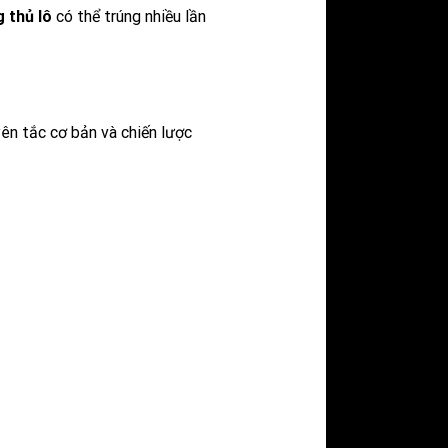
 thủ lô
có thể trúng nhiều lần
ên tắc cơ bản và chiến lược