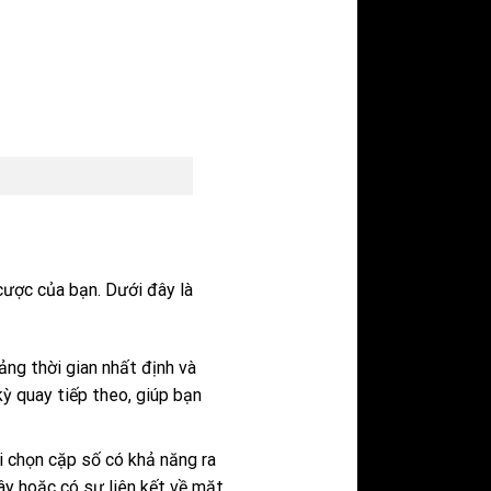
cược của bạn. Dưới đây là
ảng thời gian nhất định và
kỳ quay tiếp theo, giúp bạn
 chọn cặp số có khả năng ra
ây hoặc có sự liên kết về mặt