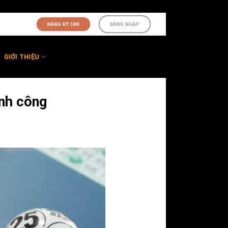
ĐĂNG KÝ 58K
ĐĂNG NHẬP
GIỚI THIỆU
ành công