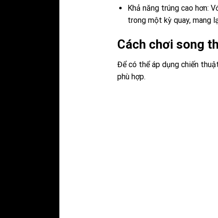
Khả năng trúng cao hơn: Vớ
trong một kỳ quay, mang lạ
Cách chơi song th
Để có thể áp dụng chiến thuậ
phù hợp.