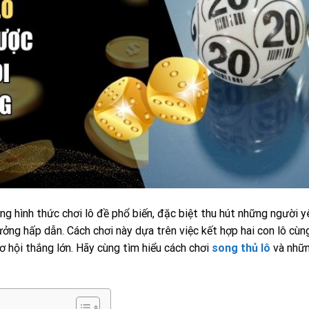
ng hình thức chơi lô đề phổ biến, đặc biệt thu hút những người y
ng hấp dẫn. Cách chơi này dựa trên việc kết hợp hai con lô cùng
ơ hội thắng lớn. Hãy cùng tìm hiểu cách chơi
song thủ lô
và nhữn